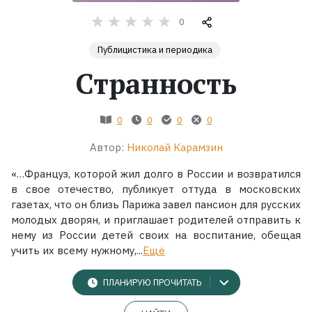
0
Жанры
Публицистика и периодика
Серии
Странность
Экранизации
0
0
0
0
Коллекции
Автор:
Николай Карамзин
«…Француз, которой жил долго в России и возвратился
в свое отечество, публикует оттуда в московских
газетах, что он близь Парижа завел пансион для русских
молодых дворян, и приглашает родителей отправить к
нему из России детей своих на воспитание, обещая
учить их всему нужному,...
Ещё
ПЛАНИРУЮ ПРОЧИТАТЬ