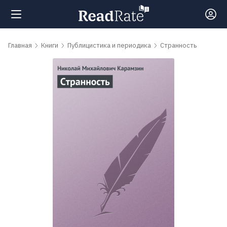
Поиск
Главная
Книги
Публицистика и периодика
Странность
Новости
Рейтинги
Книги
Самые
обсуждаемые
книги
Авторы