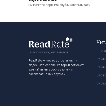
Вы можете первыми опубликовать цитату
Чит
Книж
Сервис для тех, кто читает.
Рейти
ReadRate — место встречи книг и
людей. Это сервис, который поможет
Рейти
вам найти интересные книги и
рассказать о них друзьям.
Бест
Экра