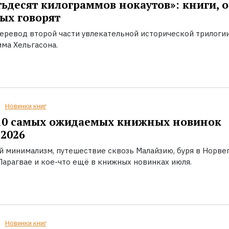
ьдесят килограммов нокаутов»: книги, о
ых говорят
еревод второй части увлекательной исторической трилоги
ма Хельгасона.
Новинки книг
10 самых ожидаемых книжных новинок
2026
й минимализм, путешествие сквозь Малайзию, буря в Норвег
Парагвае и кое-что ещё в книжных новинках июля.
Новинки книг