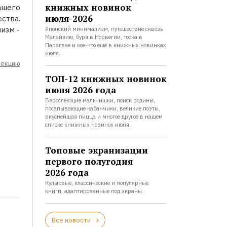
книжных новинок
ашего
июля-2026
ства.
низм -
Японский минимализм, путешествие сквозь
Малайзию, буря в Норвегии, тоска в
Парагвае и кое-что ещё в книжных новинках
июля.
лекцию
ТОП-12 книжных новинок
июня 2026 года
Взрослеющие мальчишки, поиск родины,
посапывающие кабанчики, великие поэты,
вкуснейшая пицца и многое другое в нашем
списке книжных новинок июня.
Топовые экранизации
первого полугодия
2026 года
Культовые, классические и популярные
книги, адаптированные под экраны.
Все новости