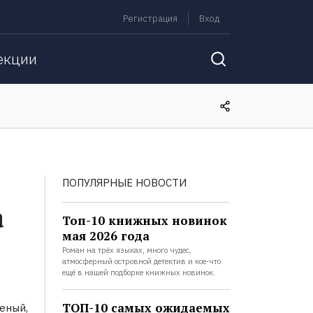
Регистрация
Вход
екции
ПОПУЛЯРНЫЕ НОВОСТИ
а
Топ-10 книжных новинок
мая 2026 года
Роман на трёх языках, много чудес,
атмосферный островной детектив и кое-что
ещё в нашей подборке книжных новинок.
ТОП-10 самых ожидаемых
еный,