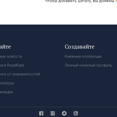
Чтобы добавить цитату, вы должны
айте
Создавайте
ные новости
Книжные коллекции
нги ReadRate
Личный книжный профиль
нги от знаменитостей
селлеры
низации