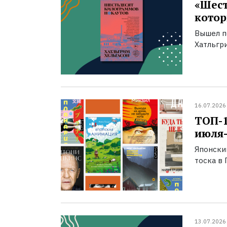
«Шест
котор
Вышел п
Хатльгри
16.07.2026
ТОП-
июля-
Японски
тоска в 
13.07.2026