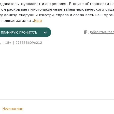
одаватель, журналист и антрополог. В книге «Странности н
» он раскрывает многочисленные тайны человеческого суще
у донизу, снаружи и изнутри, справа и слева весь наш орга
плошная загадка....
Ещё
Добавить в кол
ПЛАНИРУЮ ПРОЧИТАТЬ
.
18+
9785386096212
Новинки книг