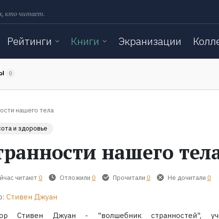
х, кто читает.
Рейтинги
Книги
Экранизации
Колл
ТЫ
0
ости нашего тела
ота и здоровье
транности нашего тел
йчас читают
0
Отложили
0
Прочитали
0
Не дочитали
0
р:
Стивен Джуан
ор Стивен Джуан - "волшебник странностей", уч