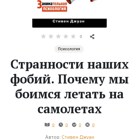
Жанры
Серии
0
Экранизации
Психология
Странности наших
Коллекции
фобий. Почему мы
боимся летать на
самолетах
0
0
0
0
Автор:
Стивен Джуан