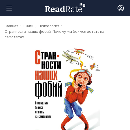
Поиск
Главная
Книги
Психология
Странности наших фобий. Почему мы боимся летать на
самолетах
Новости
Рейтинги
Книги
Самые
обсуждаемые
книги
Авторы