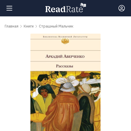
Поиск
Главная
Книги
Страшный Мальчик
Новости
Рейтинги
Книги
Самые
обсуждаемые
книги
Авторы