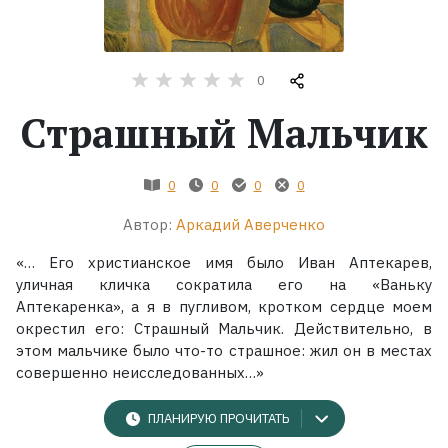
Жанры
0
Серии
Страшный Мальчик
Экранизации
0
0
0
0
Коллекции
Автор:
Аркадий Аверченко
«… Его христианское имя было Иван Аптекарев,
уличная кличка сократила его на «Ваньку
Аптекаренка», а я в пугливом, кротком сердце моем
окрестил его: Страшный Мальчик. Действительно, в
этом мальчике было что-то страшное: жил он в местах
совершенно неисследованных…»
ПЛАНИРУЮ ПРОЧИТАТЬ