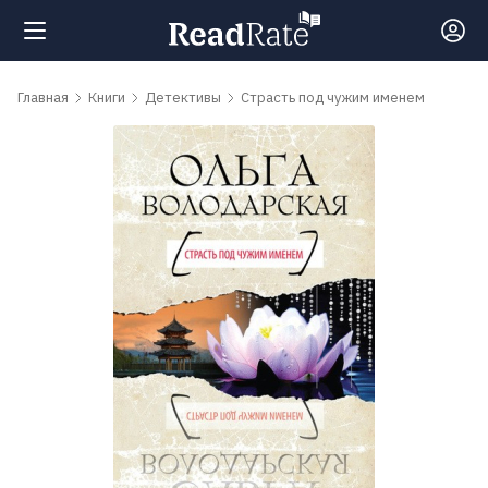
Поиск
Главная
Книги
Детективы
Страсть под чужим именем
Новости
Рейтинги
Книги
Самые
обсуждаемые
книги
Авторы