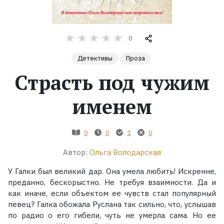
Жанры
0
Серии
Детективы
Проза
Экранизации
Страсть под чужим
именем
Коллекции
0
0
1
0
Автор:
Ольга Володарская
У Галки был великий дар. Она умела любить! Искренне,
преданно, бескорыстно. Не требуя взаимности. Да и
как иначе, если объектом ее чувств стал популярный
певец? Галка обожала Руслана так сильно, что, услышав
по радио о его гибели, чуть не умерла сама. Но ее