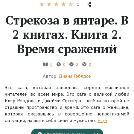
1
Жанры
Стрекоза в янтаре. В
Серии
2 книгах. Книга 2.
Время сражений
Экранизации
Коллекции
0
0
2
0
Автор:
Диана Гэблдон
Это сага, которая завоевала сердца миллионов
читателей во всем мире. Это сага о великой любви
Клэр Рэндолл и Джейми Фрэзера - любви, которой не
страшны пространство и время. Это сага о женщине,
которая, оказавшись в совершенно непостижимой
ситуации, нашла в себе силы и мужество...
Ещё