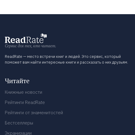
Сервис для тех, кто читает.
ReadRate — место встречи книг и людей. Это сервис, который
поможет вам найти интересные книги и рассказать о них друзьям.
Читайте
Книжные новости
Рейтинги ReadRate
Рейтинги от знаменитостей
Бестселлеры
Экранизации