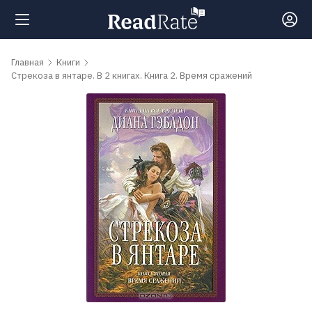
Поиск
Главная
Книги
Стрекоза в янтаре. В 2 книгах. Книга 2. Время сражений
Новости
Рейтинги
Книги
Самые
обсуждаемые
книги
Авторы