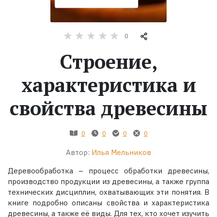
Жанры
0
Серии
Строение,
Экранизации
характеристика и
свойства древесины
Коллекции
0
0
0
0
Автор:
Илья Мельников
Деревообработка – процесс обработки древесины,
производство продукции из древесины, а также группа
технических дисциплин, охватывающих эти понятия. В
книге подробно описаны свойства и характеристика
древесины, а также её виды. Для тех, кто хочет изучить