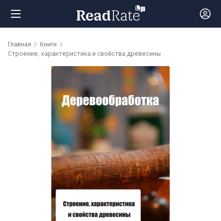
Поиск
Главная
Книги
Строение, характеристика и свойства древесины
Новости
Рейтинги
Книги
Самые
обсуждаемые
книги
Авторы