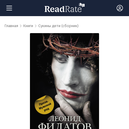
Поиск
Главная
Книги
Сукины дети (сборник)
Новости
Рейтинги
Книги
Самые
обсуждаемые
книги
Авторы