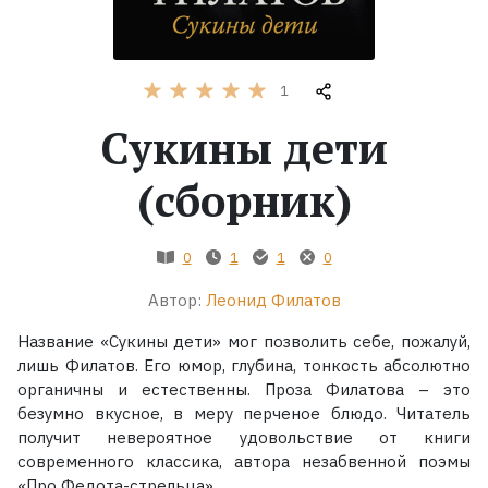
Жанры
1
Серии
Сукины дети
Экранизации
(сборник)
Коллекции
0
1
1
0
Автор:
Леонид Филатов
Название «Сукины дети» мог позволить себе, пожалуй,
лишь Филатов. Его юмор, глубина, тонкость абсолютно
органичны и естественны. Проза Филатова – это
безумно вкусное, в меру перченое блюдо. Читатель
получит невероятное удовольствие от книги
современного классика, автора незабвенной поэмы
«Про Федота-стрельца».