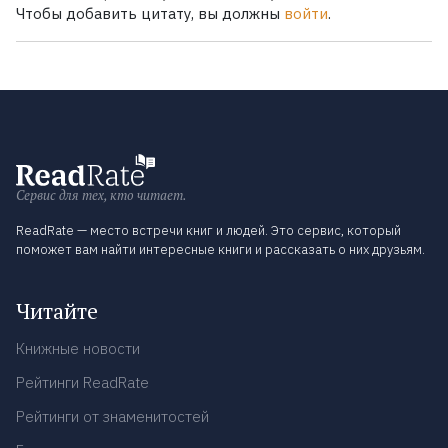
Чтобы добавить цитату, вы должны
войти
.
Сервис для тех, кто читает.
ReadRate — место встречи книг и людей. Это сервис, который
поможет вам найти интересные книги и рассказать о них друзьям.
Читайте
Книжные новости
Рейтинги ReadRate
Рейтинги от знаменитостей