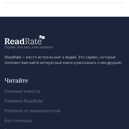
Сервис для тех, кто читает.
ReadRate — место встречи книг и людей. Это сервис, который
поможет вам найти интересные книги и рассказать о них друзьям.
Читайте
Книжные новости
Рейтинги ReadRate
Рейтинги от знаменитостей
Бестселлеры