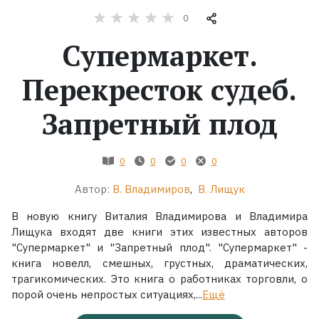
0
Жанры
Супермаркет.
Серии
Перекресток судеб.
Экранизации
Запретный плод
Коллекции
0
0
0
0
Автор:
В. Владимиров
,
В. Лищук
В новую книгу Виталия Владимирова и Владимира
Лищука входят две книги этих известных авторов
"Супермаркет" и "Запретный плод". "Супермаркет" -
книга новелл, смешных, грустных, драматических,
трагикомических. Это книга о работниках торговли, о
порой очень непростых ситуациях,...
Ещё