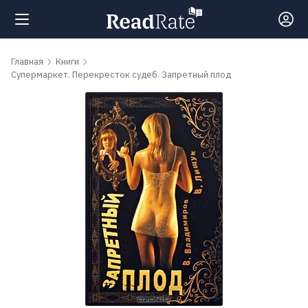
Поиск
Главная
Книги
Супермаркет. Перекресток судеб. Запретный плод
Новости
Рейтинги
Книги
Самые
обсуждаемые
книги
Авторы