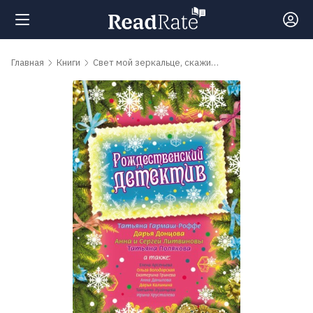
Поиск
Главная
Книги
Свет мой зеркальце, скажи…
Новости
Рейтинги
Книги
Самые
обсуждаемые
книги
Авторы