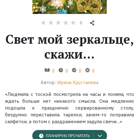
Жанры
0
Серии
Свет мой зеркальце,
Экранизации
скажи…
Коллекции
0
0
0
0
Автор:
Ирина Хрусталева
«Людмила с тоской посмотрела на часы и поняла, что
ждать больше нет никакого смысла. Она медленно
подошла к празднично сервированному столу,
бездумно переставила тарелки, зачем-то поправила
салфетки, а потом с раздражением задула свечи…»
ПЛАНИРУЮ ПРОЧИТАТЬ