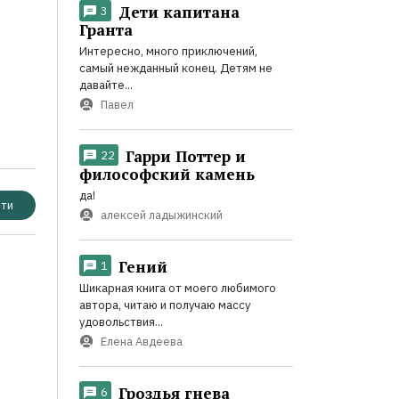
Дети капитана
3
Гранта
Интересно, много приключений,
самый нежданный конец. Детям не
давайте...
Павел
Гарри Поттер и
22
философский камень
да!
ти
алексей ладыжинский
Гений
1
Шикарная книга от моего любимого
автора, читаю и получаю массу
удовольствия...
Елена Авдеева
Гроздья гнева
6