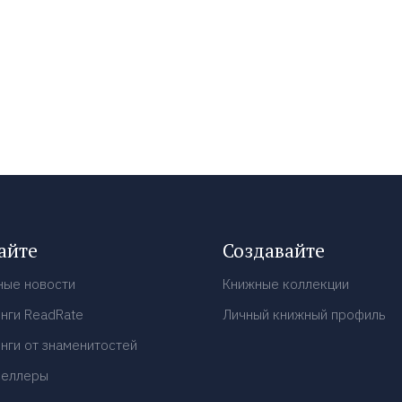
айте
Создавайте
ные новости
Книжные коллекции
нги ReadRate
Личный книжный профиль
нги от знаменитостей
селлеры