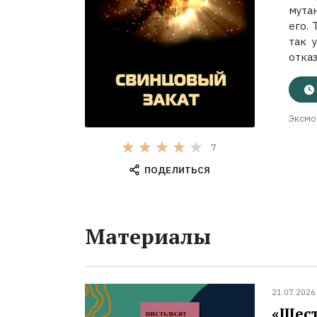
мута
его.
так 
отказ
Эксмо
7
ПОДЕЛИТЬСЯ
Материалы
21.07.2026
«Шест