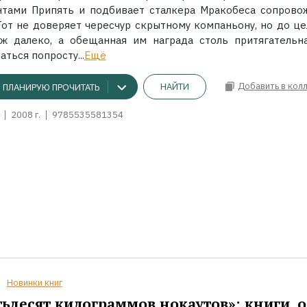
нтами Припять и подбивает сталкера Мракобеса сопрово
 Тот не доверяет чересчур скрытному компаньону, но до це
уж далеко, а обещанная им награда столь притягательна
аться попросту...
Ещё
Добавить в кол
НАЙТИ
ПЛАНИРУЮ ПРОЧИТАТЬ
2008 г.
9785535581354
Новинки книг
ьдесят килограммов нокаутов»: книги, о