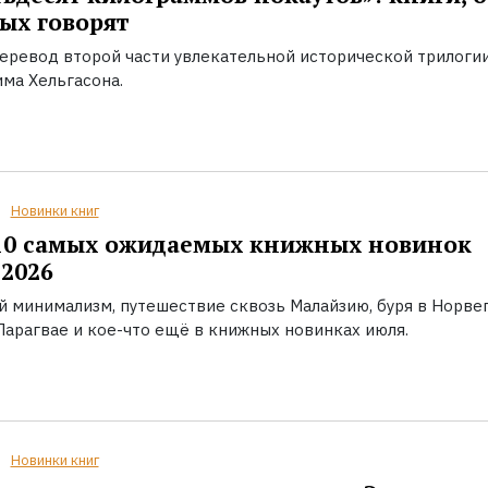
ых говорят
еревод второй части увлекательной исторической трилоги
ма Хельгасона.
Новинки книг
10 самых ожидаемых книжных новинок
2026
й минимализм, путешествие сквозь Малайзию, буря в Норвег
Парагвае и кое-что ещё в книжных новинках июля.
Новинки книг