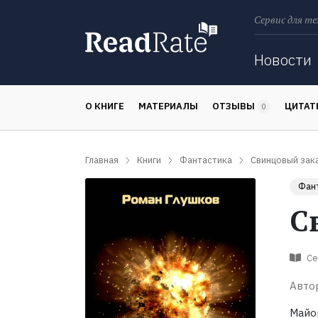
Сервис для те
Поиск
Новости
О КНИГЕ
МАТЕРИАЛЫ
ОТЗЫВЫ
ЦИТА
0
Главная
Книги
Фантастика
Свинцовый зак
Фан
С
Се
Авто
Майо