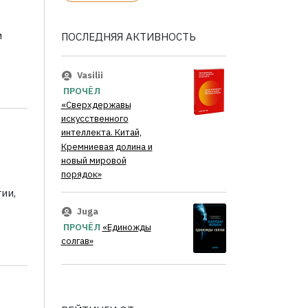
и
ПОСЛЕДНЯЯ АКТИВНОСТЬ
Vasilii
ПРОЧЁЛ
«Сверхдержавы
искусственного
интеллекта. Китай,
Кремниевая долина и
новый мировой
порядок»
ии,
Juga
ПРОЧЁЛ
«Единожды
солгав»