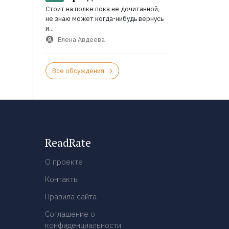
Стоит на полке пока не дочитанной,
не знаю может когда-нибудь вернусь
и...
Елена Авдеева
Все обсуждения
ReadRate
О проекте
Контакты
Правила сайта
Соглашение о
конфиденциальности