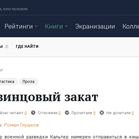
х, кто читает.
Рейтинги
Книги
Экранизации
Колл
ТЫ
ГДЕ НАЙТИ
0
ат
тастика
Проза
винцовый закат
йчас читают
0
Отложили
0
Прочитали
9
Не дочитали
0
р:
Роман Глушков
р военной разведки Кальтер намерен отправиться в ки