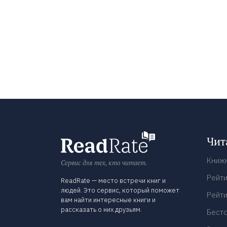
Чит
Книж
Сервис для тех, кто читает.
Рейти
ReadRate — место встречи книг и
людей. Это сервис, который поможет
Рейти
вам найти интересные книги и
рассказать о них друзьям.
Бест