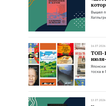
котор
Вышел п
Хатльгри
16.07.2026
ТОП-
июля-
Японски
тоска в 
13.07.2026