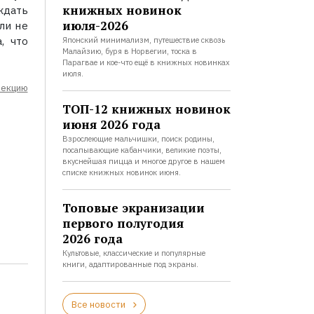
книжных новинок
ждать
июля-2026
ли не
, что
Японский минимализм, путешествие сквозь
Малайзию, буря в Норвегии, тоска в
Парагвае и кое-что ещё в книжных новинках
июля.
лекцию
ТОП-12 книжных новинок
июня 2026 года
Взрослеющие мальчишки, поиск родины,
посапывающие кабанчики, великие поэты,
вкуснейшая пицца и многое другое в нашем
списке книжных новинок июня.
Топовые экранизации
первого полугодия
2026 года
Культовые, классические и популярные
книги, адаптированные под экраны.
Все новости