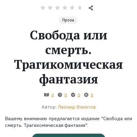
0
Жанры
Проза
Серии
Свобода или
смерть.
Экранизации
Трагикомическая
Коллекции
фантазия
0
0
0
0
Автор:
Леонид Филатов
Вашему вниманию предлагается издание "Свобода или
смерть. Трагикомическая фантазия".