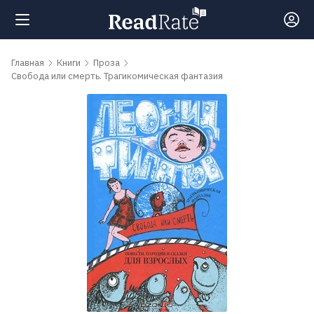
Поиск
Главная
Книги
Проза
Свобода или смерть. Трагикомическая фантазия
Новости
Рейтинги
Книги
Самые
обсуждаемые
книги
Авторы