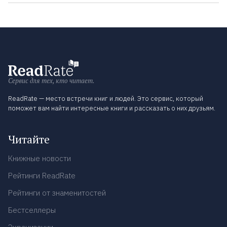
Сервис для тех, кто читает.
ReadRate — место встречи книг и людей. Это сервис, который
поможет вам найти интересные книги и рассказать о них друзьям.
Читайте
Книжные новости
Рейтинги ReadRate
Рейтинги от знаменитостей
Бестселлеры