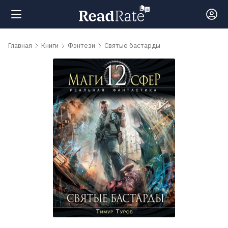
Поиск
Главная
Книги
Фэнтези
Святые бастарды
Новости
Рейтинги
Книги
Самые
обсуждаемые
книги
Авторы