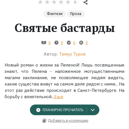
0
Жанры
Фэнтези
Проза
Святые бастарды
Серии
Экранизации
0
0
0
0
Автор:
Тимур Туров
Коллекции
Новый роман о жизни за Пеленой! Лишь посвященные
знают, что Пелена - наложенное могущественными
магами заклинание, не позволяющее людям видеть,
какие существа живут на самом деле рядом с ними... На
этот раз действие происходит в Санкт-Петербурге. На
борьбу с влиятельной...
Ещё
ПЛАНИРУЮ ПРОЧИТАТЬ
Добавить в коллекцию