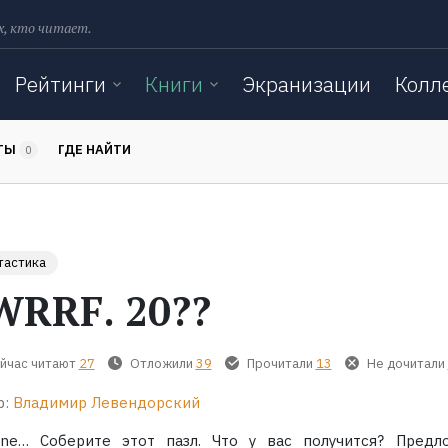
х, кто читает.
Рейтинги
Книги
Экранизации
Колл
ТЫ
ГДЕ НАЙТИ
0
тастика
WRRF. 20??
йчас читают
27
Отложили
39
Прочитали
13
Не дочитали
р:
Владимир Левендорский
ine… Соберите этот пазл. Что у вас получится? Предл