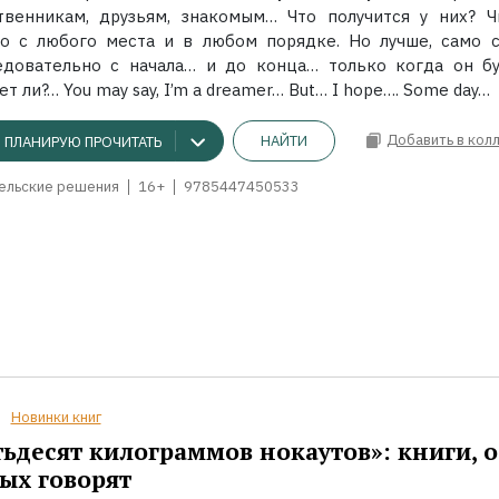
твенникам, друзьям, знакомым… Что получится у них? Ч
о с любого места и в любом порядке. Но лучше, само с
едовательно с начала… и до конца… только когда он буд
ет ли?… You may say, I’m a dreamer… But… I hope…. Some day…
Добавить в кол
НАЙТИ
ПЛАНИРУЮ ПРОЧИТАТЬ
ельские решения
16+
9785447450533
Новинки книг
ьдесят килограммов нокаутов»: книги, о
ых говорят