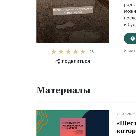
родс
можн
посл
и буд
Издат
23
ПОДЕЛИТЬСЯ
Материалы
21.07.2026
«Шест
котор