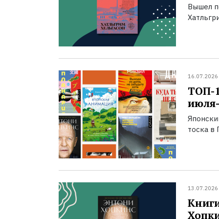
Вышел п
Хатльгри
16.07.2026
ТОП-
июля-
Японски
тоска в 
13.07.2026
Книги
Хопк