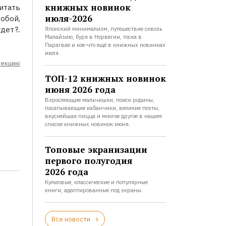
книжных новинок
итать
июля-2026
обой,
ет?..
Японский минимализм, путешествие сквозь
Малайзию, буря в Норвегии, тоска в
Парагвае и кое-что ещё в книжных новинках
июля.
лекцию
ТОП-12 книжных новинок
июня 2026 года
Взрослеющие мальчишки, поиск родины,
посапывающие кабанчики, великие поэты,
вкуснейшая пицца и многое другое в нашем
списке книжных новинок июня.
Топовые экранизации
первого полугодия
2026 года
Культовые, классические и популярные
книги, адаптированные под экраны.
Все новости