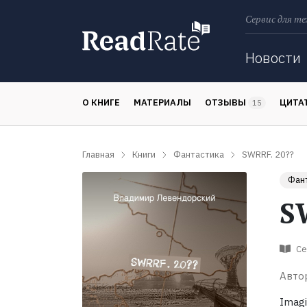
Сервис для те
Поиск
Новости
О КНИГЕ
МАТЕРИАЛЫ
ОТЗЫВЫ
ЦИТА
15
Главная
Книги
Фантастика
SWRRF. 20??
Фан
S
Се
Авто
Imag