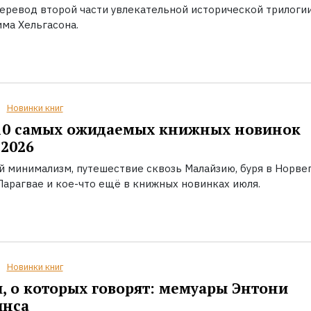
еревод второй части увлекательной исторической трилоги
ма Хельгасона.
Новинки книг
10 самых ожидаемых книжных новинок
2026
й минимализм, путешествие сквозь Малайзию, буря в Норвег
Парагвае и кое-что ещё в книжных новинках июля.
Новинки книг
, о которых говорят: мемуары Энтони
инса