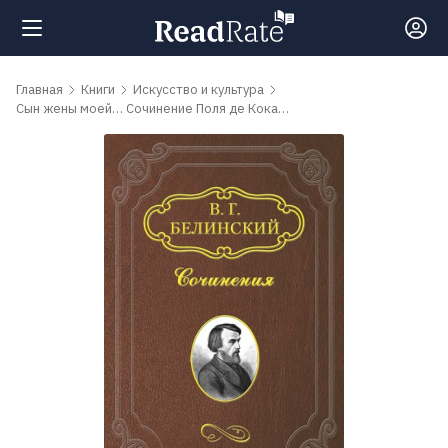
Поиск
Главная
Книги
Искусство и культура
Сын жены моей… Сочинение Поля де Кока…
Новости
Рейтинги
Книги
Самые
обсуждаемые
книги
Авторы