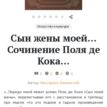
Жанры
0
Серии
Искусство и культура
Сын жены моей…
Экранизации
Сочинение Поля де
Коллекции
Кока…
0
0
0
0
Автор:
Виссарион Белинский
«…Передо мной лежит роман Поль де Кока «Сын моей
жены», перелистываю его с расстановкою и трепещу
при мысли, что это подлое и гадкое произведение