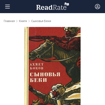
Поиск
Главная
Книги
Сыновья Беки
Новости
Рейтинги
Книги
Самые
обсуждаемые
книги
Авторы