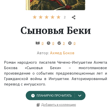
Жанры
2
Серии
Сыновья Беки
Экранизации
0
0
3
0
Коллекции
Автор:
Ахмед Боков
Роман народного писателя Чечено-Ингушетии Ахмета
Бокова «Сыновья Беки» – многоплановое
произведение о событиях предреволюционных лет и
Гражданской войны в Ингушетии. Авторизированный
перевод с ингушского.
ПЛАНИРУЮ ПРОЧИТАТЬ
Добавить в коллекцию