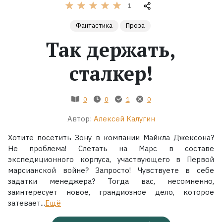
1
Жанры
Фантастика
Проза
Так держать,
Серии
сталкер!
Экранизации
0
0
1
0
Коллекции
Автор:
Алексей Калугин
Хотите посетить Зону в компании Майкла Джексона?
Не проблема! Слетать на Марс в составе
экспедиционного корпуса, участвующего в Первой
марсианской войне? Запросто! Чувствуете в себе
задатки менеджера? Тогда вас, несомненно,
заинтересует новое, грандиозное дело, которое
затевает...
Ещё