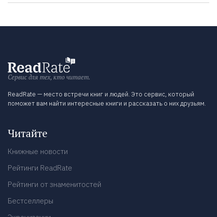
Сервис для тех, кто читает.
ReadRate — место встречи книг и людей. Это сервис, который
поможет вам найти интересные книги и рассказать о них друзьям.
Читайте
Книжные новости
Рейтинги ReadRate
Рейтинги от знаменитостей
Бестселлеры