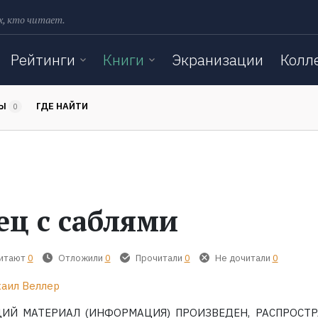
х, кто читает.
Рейтинги
Книги
Экранизации
Колл
ТЫ
ГДЕ НАЙТИ
0
ец с саблями
читают
0
Отложили
0
Прочитали
0
Не дочитали
0
аил Веллер
ИЙ МАТЕРИАЛ (ИНФОРМАЦИЯ) ПРОИЗВЕДЕН, РАСПРОСТ