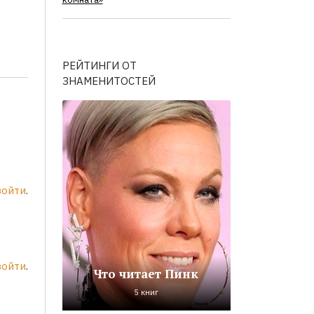
комната»
РЕЙТИНГИ ОТ
ЗНАМЕНИТОСТЕЙ
войти
.
войти
.
Что читает Пинк
5 книг