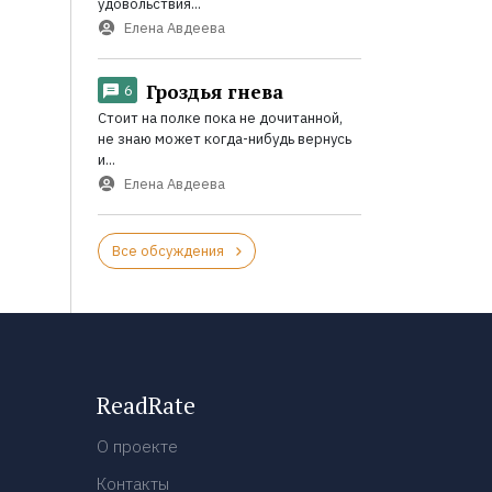
удовольствия...
Елена Авдеева
Гроздья гнева
6
Стоит на полке пока не дочитанной,
не знаю может когда-нибудь вернусь
и...
Елена Авдеева
Все обсуждения
ReadRate
О проекте
Контакты