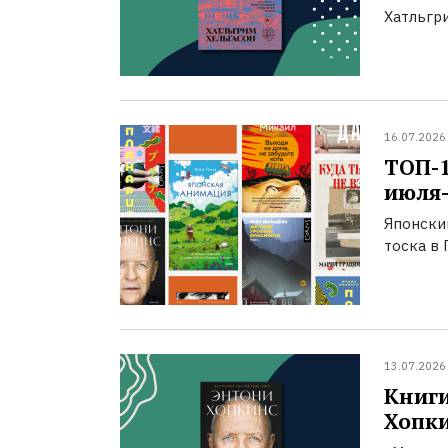
Хатльгри
16.07.2026
ТОП-
июля-
Японски
тоска в 
13.07.2026
Книги
Хопк