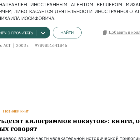
 НАПРАВЛЕН ИНОСТРАННЫМ АГЕНТОМ ВЕЛЛЕРОМ МИХА
ЧЕМ, ЛИБО КАСАЕТСЯ ДЕЯТЕЛЬНОСТИ ИНОСТРАННОГО А
МИХАИЛА ИОСИФОВИЧА.
Добавить в кол
НАЙТИ
ИРУЮ ПРОЧИТАТЬ
о АСТ
2008 г.
9789851641846
Новинки книг
ьдесят килограммов нокаутов»: книги, о
ых говорят
еревод второй части увлекательной исторической трилоги