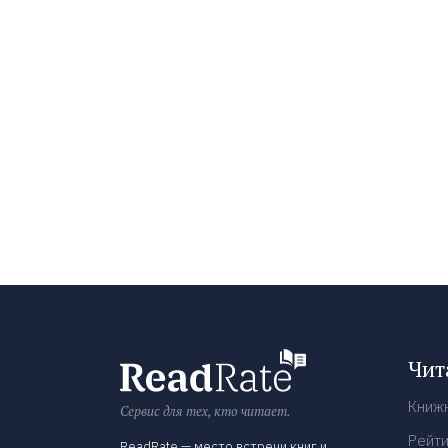
Чит
Книж
Сервис для тех, кто читает.
Рейти
ReadRate — место встречи книг и