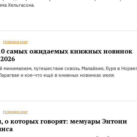
ма Хельгасона.
Новинки книг
10 самых ожидаемых книжных новинок
2026
й минимализм, путешествие сквозь Малайзию, буря в Норвег
Парагвае и кое-что ещё в книжных новинках июля.
Новинки книг
, о которых говорят: мемуары Энтони
инса