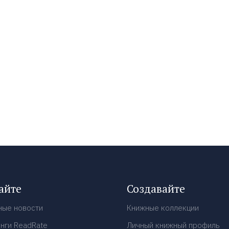
айте
Создавайте
ные новости
Книжные коллекции
нги ReadRate
Личный книжный профиль