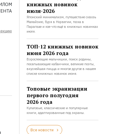
книжных новинок
ИЛОМ
июля-2026
ГЕНТА
Японский минимализм, путешествие сквозь
Малайзию, буря в Норвегии, тоска в
Парагвае и кое-что ещё в книжных новинках
лекцию
июля.
ТОП-12 книжных новинок
июня 2026 года
Взрослеющие мальчишки, поиск родины,
посапывающие кабанчики, великие поэты,
вкуснейшая пицца и многое другое в нашем
списке книжных новинок июня.
Топовые экранизации
первого полугодия
2026 года
Культовые, классические и популярные
книги, адаптированные под экраны.
Все новости
и