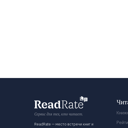
Чит
Книж
Сервис для тех, кто читает.
Рейти
ReadRate — место встречи книг и