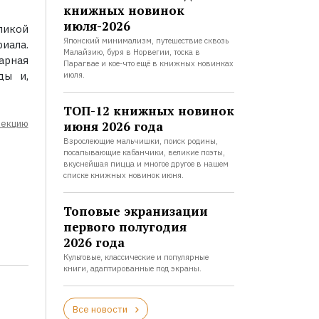
книжных новинок
июля-2026
ликой
Японский минимализм, путешествие сквозь
иала.
Малайзию, буря в Норвегии, тоска в
арная
Парагвае и кое-что ещё в книжных новинках
ды и,
июля.
ТОП-12 книжных новинок
лекцию
июня 2026 года
Взрослеющие мальчишки, поиск родины,
посапывающие кабанчики, великие поэты,
вкуснейшая пицца и многое другое в нашем
списке книжных новинок июня.
Топовые экранизации
первого полугодия
2026 года
Культовые, классические и популярные
книги, адаптированные под экраны.
Все новости