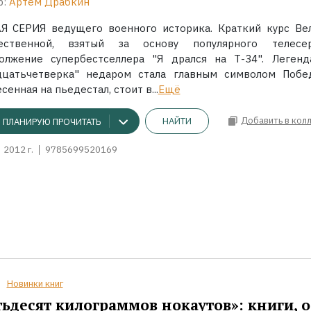
р:
Артем Драбкин
Я СЕРИЯ ведущего военного историка. Краткий курс Ве
ественной, взятый за основу популярного телесер
олжение супербестселлера "Я дрался на Т-34". Легенд
дцатьчетверка" недаром стала главным символом Побе
сенная на пьедестал, стоит в...
Ещё
Добавить в кол
НАЙТИ
ПЛАНИРУЮ ПРОЧИТАТЬ
2012 г.
9785699520169
Новинки книг
ьдесят килограммов нокаутов»: книги, о