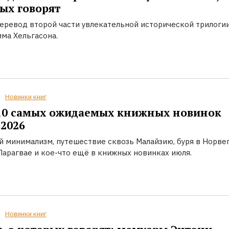
ых говорят
еревод второй части увлекательной исторической трилоги
ма Хельгасона.
Новинки книг
10 самых ожидаемых книжных новинок
2026
й минимализм, путешествие сквозь Малайзию, буря в Норвег
Парагвае и кое-что ещё в книжных новинках июля.
Новинки книг