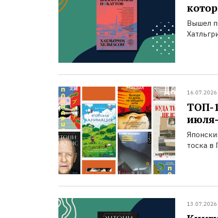
котор
Вышел п
Хатльгри
16.07.2026
ТОП-
июля-
Японски
тоска в 
13.07.2026