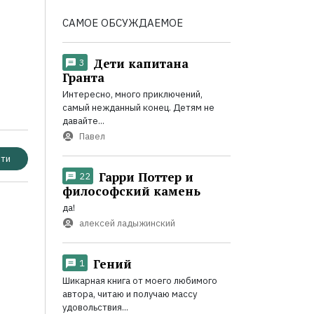
САМОЕ ОБСУЖДАЕМОЕ
Дети капитана
3
Гранта
Интересно, много приключений,
самый нежданный конец. Детям не
давайте...
Павел
ти
Гарри Поттер и
22
философский камень
да!
алексей ладыжинский
Гений
1
Шикарная книга от моего любимого
автора, читаю и получаю массу
удовольствия...