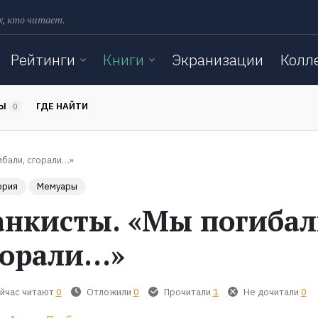
х, кто читает.
Рейтинги
Книги
Экранизации
Колл
ТЫ
ГДЕ НАЙТИ
0
ибали, сгорали…»
ория
Мемуары
анкисты. «Мы погибал
горали…»
йчас читают
0
Отложили
0
Прочитали
1
Не дочитали
0