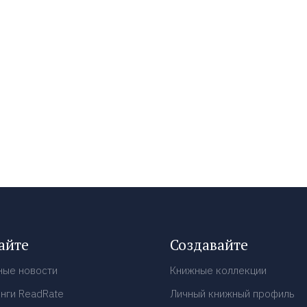
айте
Создавайте
ные новости
Книжные коллекции
нги ReadRate
Личный книжный профиль