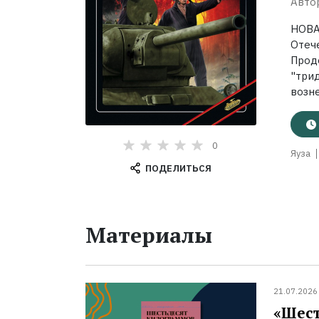
Авто
НОВА
Отеч
Прод
"три
возне
0
Яуза
ПОДЕЛИТЬСЯ
Материалы
21.07.2026
«Шест