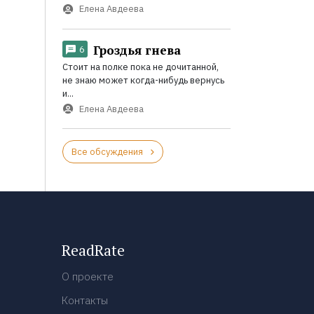
Елена Авдеева
Гроздья гнева
6
Стоит на полке пока не дочитанной,
не знаю может когда-нибудь вернусь
и...
Елена Авдеева
Все обсуждения
ReadRate
О проекте
Контакты