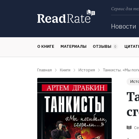
Сервис для те
Поиск
Новости
О КНИГЕ
МАТЕРИАЛЫ
ОТЗЫВЫ
ЦИТА
0
Главная
Книги
История
Танкисты. «Мы пог
Ист
Т
с
Се