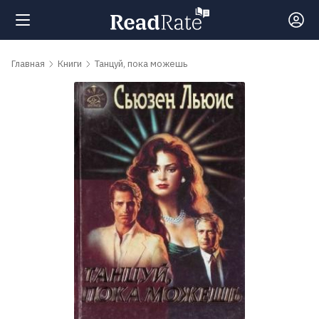
Поиск
Главная
Книги
Танцуй, пока можешь
Новости
Рейтинги
Книги
Самые
обсуждаемые
книги
Авторы