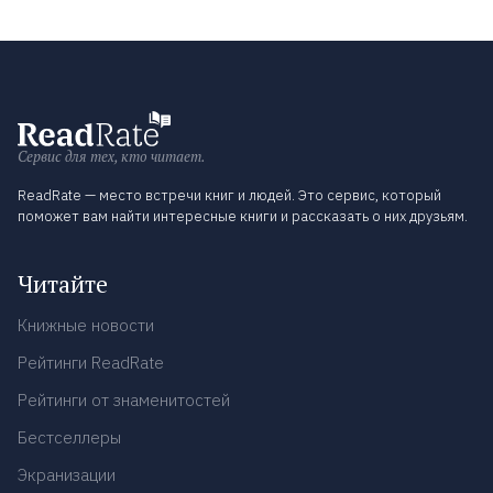
Сервис для тех, кто читает.
ReadRate — место встречи книг и людей. Это сервис, который
поможет вам найти интересные книги и рассказать о них друзьям.
Читайте
Книжные новости
Рейтинги ReadRate
Рейтинги от знаменитостей
Бестселлеры
Экранизации