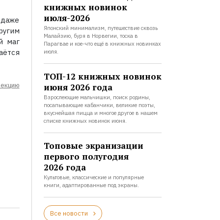
книжных новинок
июля-2026
 даже
Японский минимализм, путешествие сквозь
ругим
Малайзию, буря в Норвегии, тоска в
й маг
Парагвае и кое-что ещё в книжных новинках
аётся
июля.
ТОП-12 книжных новинок
лекцию
июня 2026 года
Взрослеющие мальчишки, поиск родины,
посапывающие кабанчики, великие поэты,
вкуснейшая пицца и многое другое в нашем
списке книжных новинок июня.
Топовые экранизации
первого полугодия
2026 года
Культовые, классические и популярные
книги, адаптированные под экраны.
Все новости