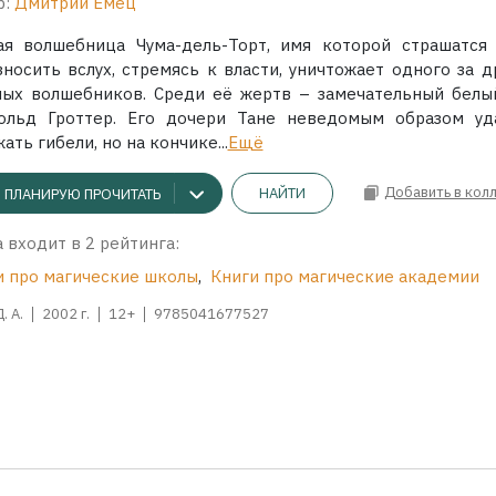
р:
Дмитрий Емец
ая волшебница Чума-дель-Торт, имя которой страшатся
зносить вслух, стремясь к власти, уничтожает одного за д
лых волшебников. Среди её жертв
– замечательный белы
ольд Гроттер. Его дочери Тане неведомым образом уд
ать гибели, но на кончике...
Ещё
Добавить в кол
НАЙТИ
ПЛАНИРУЮ ПРОЧИТАТЬ
 входит в 2 рейтинга:
и про магические школы
,
Книги про магические академии
. А.
2002 г.
12+
9785041677527