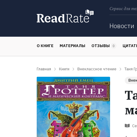
Сервис для те
Поиск
Новости
О КНИГЕ
МАТЕРИАЛЫ
ОТЗЫВЫ
ЦИТА
0
Главная
Книги
Внеклассное чтение
Таня Г
Внек
Т
м
Се