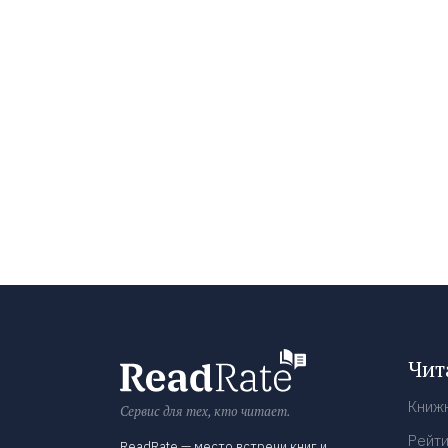
Чит
Книж
Сервис для тех, кто читает.
Рейти
ReadRate — место встречи книг и