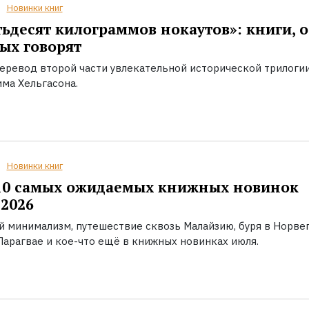
Новинки книг
ьдесят килограммов нокаутов»: книги, о
ых говорят
еревод второй части увлекательной исторической трилоги
ма Хельгасона.
Новинки книг
10 самых ожидаемых книжных новинок
2026
й минимализм, путешествие сквозь Малайзию, буря в Норвег
Парагвае и кое-что ещё в книжных новинках июля.