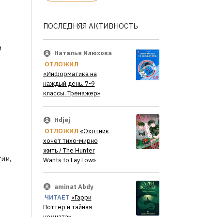
ПОСЛЕДНЯЯ АКТИВНОСТЬ
и
Наталья Илюхова
ОТЛОЖИЛ
«Информатика на
каждый день. 7-9
классы. Тренажер»
Hdjej
ОТЛОЖИЛ
«Охотник
хочет тихо-мирно
жить / The Hunter
ии,
Wants to Lay Low»
aminat Abdy
ЧИТАЕТ
«Гарри
Поттер и тайная