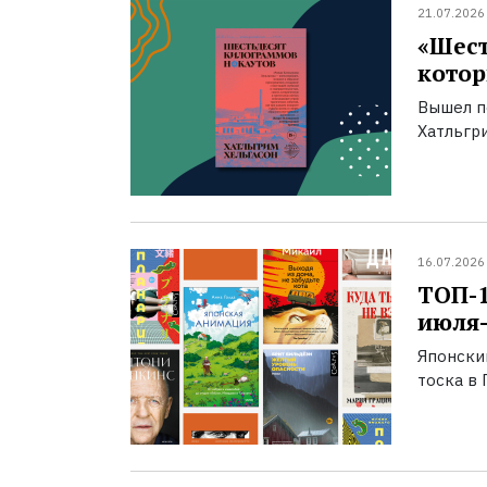
21.07.2026
«Шест
котор
Вышел п
Хатльгри
16.07.2026
ТОП-
июля-
Японски
тоска в 