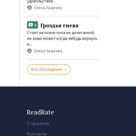
удовольствия...
Елена Авдеева
Гроздья гнева
6
Стоит на полке пока не дочитанной,
не знаю может когда-нибудь вернусь
и...
Елена Авдеева
Все обсуждения
ReadRate
О проекте
Контакты