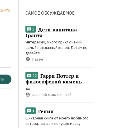
войти
.
САМОЕ ОБСУЖДАЕМОЕ
Дети капитана
3
Гранта
Интересно, много приключений,
самый нежданный конец. Детям не
давайте...
Павел
Гарри Поттер и
22
ти
философский камень
да!
алексей ладыжинский
Гений
1
Шикарная книга от моего любимого
автора, читаю и получаю массу