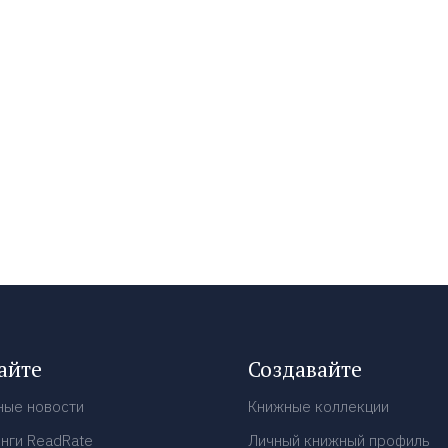
айте
Создавайте
ные новости
Книжные коллекции
нги ReadRate
Личный книжный профиль