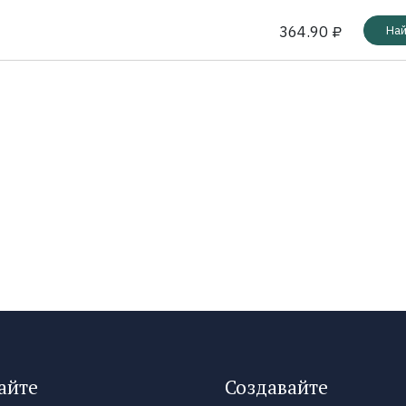
364.90 ₽
Най
айте
Создавайте