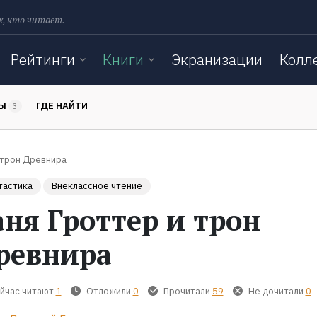
х, кто читает.
Рейтинги
Книги
Экранизации
Колл
ТЫ
ГДЕ НАЙТИ
3
 трон Древнира
тастика
Внеклассное чтение
аня Гроттер и трон
ревнира
йчас читают
1
Отложили
0
Прочитали
59
Не дочитали
0