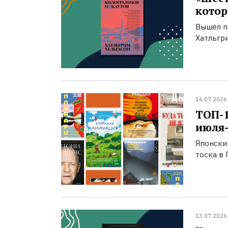
котор
Вышел п
Хатльгри
16.07.2026
ТОП-
июля-
Японски
тоска в 
13.07.2026