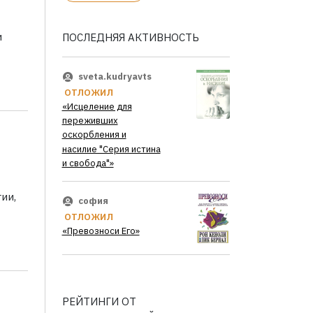
и
ПОСЛЕДНЯЯ АКТИВНОСТЬ
sveta.kudryavts
ОТЛОЖИЛ
«Исцеление для
переживших
оскорбления и
насилие "Серия истина
и свобода"»
ии,
софия
ОТЛОЖИЛ
«Превозноси Его»
РЕЙТИНГИ ОТ