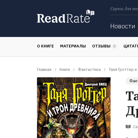
Сервис для те
Поиск
Новости
О КНИГЕ
МАТЕРИАЛЫ
ОТЗЫВЫ
ЦИТА
0
Главная
Книги
Фантастика
Таня Гроттер и
Фан
Т
Д
Се