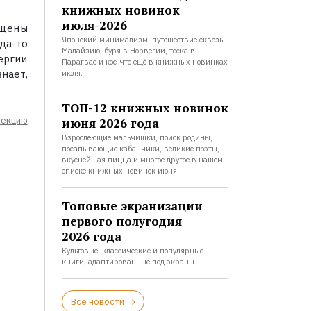
книжных новинок
июля-2026
ищены
Японский минимализм, путешествие сквозь
да-то
Малайзию, буря в Норвегии, тоска в
ергии
Парагвае и кое-что ещё в книжных новинках
нает,
июля.
ТОП-12 книжных новинок
лекцию
июня 2026 года
Взрослеющие мальчишки, поиск родины,
посапывающие кабанчики, великие поэты,
вкуснейшая пицца и многое другое в нашем
списке книжных новинок июня.
Топовые экранизации
первого полугодия
2026 года
Культовые, классические и популярные
книги, адаптированные под экраны.
Все новости