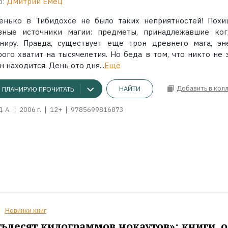
р:
Дмитрий Емец
енько в Тибидохсе не было таких неприятностей! Пох
вные источники магии: предметы, принадлежавшие ког
ниру. Правда, существует еще трон древнего мага, эн
ого хватит на тысячелетия. Но беда в том, что никто не з
н находится. День ото дня...
Ещё
Добавить в кол
НАЙТИ
ПЛАНИРУЮ ПРОЧИТАТЬ
. А.
2006 г.
12+
9785699816873
Новинки книг
ьдесят килограммов нокаутов»: книги, о