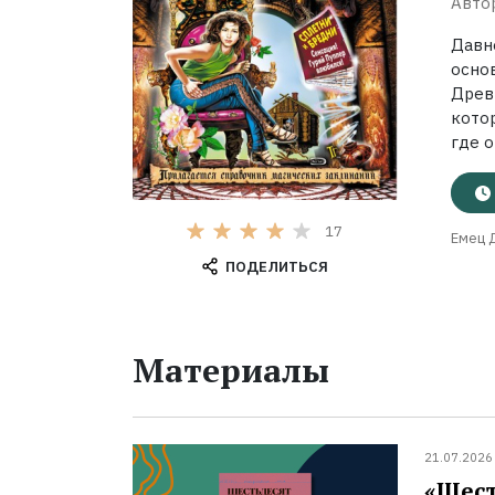
Авто
Давн
осно
Древ
котор
где о
17
Емец Д
ПОДЕЛИТЬСЯ
Материалы
21.07.2026
«Шест