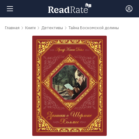
Поиск
Главная
Книги
Детективы
Тайна Боскомской долины
Новости
Рейтинги
Книги
Самые
обсуждаемые
книги
Авторы