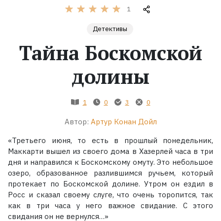
1
Жанры
Детективы
Тайна Боскомской
Серии
долины
Экранизации
1
0
3
0
Коллекции
Автор:
Артур Конан Дойл
«Третьего июня, то есть в прошлый понедельник,
Маккарти вышел из своего дома в Хазерлей часа в три
дня и направился к Боскомскому омуту. Это небольшое
озеро, образованное разлившимся ручьем, который
протекает по Боскомской долине. Утром он ездил в
Росс и сказал своему слуге, что очень торопится, так
как в три часа у него важное свидание. С этого
свидания он не вернулся…»