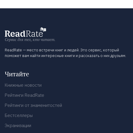
Сервис для тех, кто читает.
ReadRate — место встречи книг и людей. Это сервис, который
поможет вам найти интересные книги и рассказать о них друзьям.
Читайте
Книжные новости
Рейтинги ReadRate
Рейтинги от знаменитостей
Бестселлеры
Экранизации