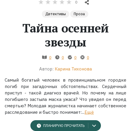
0
Жанры
Детективы
Проза
Тайна осенней
Серии
звезды
Экранизации
0
0
0
0
Коллекции
Автор:
Карина Тихонова
Самый богатый человек в провинциальном городке
погиб при загадочных обстоятельствах. Сердечный
приступ - такой диагноз врачей. Но почему на лице
погибшего застыла маска ужаса? Что увидел он перед
смертью? Молодая журналистка начинает собственное
расследование и быстро понимает:...
Ещё
ПЛАНИРУЮ ПРОЧИТАТЬ