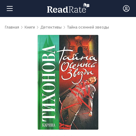
Поиск
Главная
Книги
Детективы
Тайна осенней звезды
Новости
Рейтинги
Книги
Самые
обсуждаемые
книги
Авторы