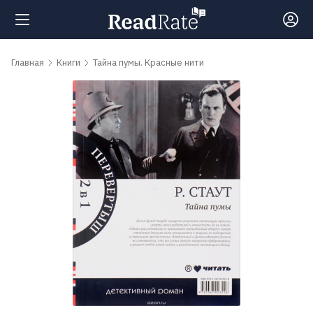
Поиск
Главная
Книги
Тайна пумы. Красные нити
Новости
Рейтинги
Книги
Самые
обсуждаемые
книги
Авторы