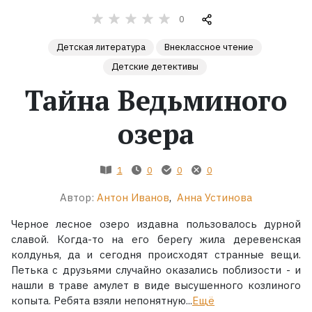
0
Жанры
Детская литература
Внеклассное чтение
Серии
Детские детективы
Тайна Ведьминого
Экранизации
озера
Коллекции
1
0
0
0
Автор:
Антон Иванов
,
Анна Устинова
Черное лесное озеро издавна пользовалось дурной
славой. Когда-то на его берегу жила деревенская
колдунья, да и сегодня происходят странные вещи.
Петька с друзьями случайно оказались поблизости - и
нашли в траве амулет в виде высушенного козлиного
копыта. Ребята взяли непонятную...
Ещё