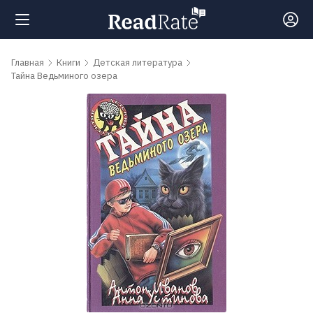
Поиск
Главная
Книги
Детская литература
Тайна Ведьминого озера
Новости
Рейтинги
Книги
Самые
обсуждаемые
книги
Авторы