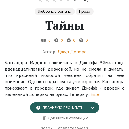
Любовные романы
Проза
Жанры
Тайны
Серии
0
0
0
0
Экранизации
Автор:
Джуд Деверо
Коллекции
Кассандра Мадден влюбилась в Джеффа Эймза еще
двенадцатилетней девчонкой, но не смела и думать,
что красивый молодой человек обратит на нее
внимание. Однако годы спустя уже взрослая Кассандра
приезжает в городок, где живет Джефф - вдовей с
маленькой дочерью на руках. Теперь у...
Ещё
ПЛАНИРУЮ ПРОЧИТАТЬ
Добавить в коллекцию
2010 г.
9785170996612