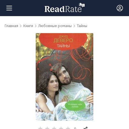
Поиск
Главная
Книги
Любовные романы
Тайны
Новости
Рейтинги
Книги
Самые
обсуждаемые
книги
Авторы
0