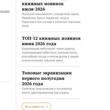
книжных новинок
июля-2026
лекцию
Японский минимализм, путешествие сквозь
Малайзию, буря в Норвегии, тоска в
Парагвае и кое-что ещё в книжных новинках
июля.
ТОП-12 книжных новинок
июня 2026 года
Взрослеющие мальчишки, поиск родины,
посапывающие кабанчики, великие поэты,
вкуснейшая пицца и многое другое в нашем
списке книжных новинок июня.
Топовые экранизации
первого полугодия
2026 года
Культовые, классические и популярные
книги, адаптированные под экраны.
Все новости