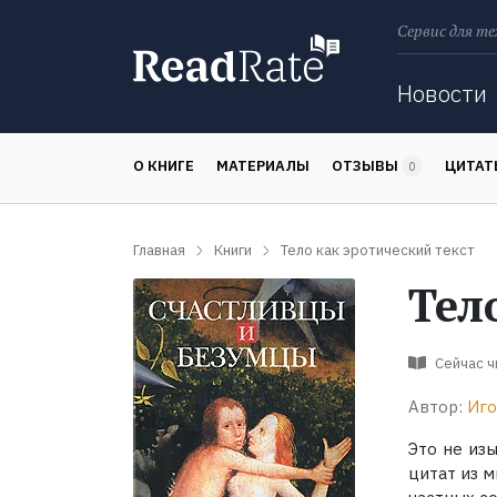
Сервис для те
Поиск
Новости
О КНИГЕ
МАТЕРИАЛЫ
ОТЗЫВЫ
ЦИТА
0
Главная
Книги
Тело как эротический текст
Тел
Сейчас 
Автор:
Иго
Это не из
цитат из 