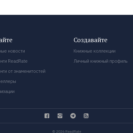
айте
Создавайте
ные новости
Книжные коллекции
нги ReadRate
Личный книжный профиль
нги от знаменитостей
селлеры
низации
© 2026 ReadRate