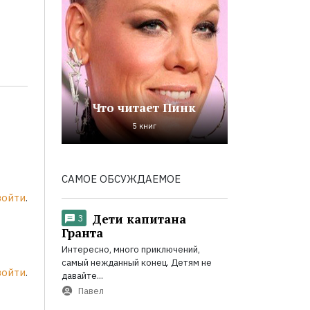
Что читает Пинк
5 книг
САМОЕ ОБСУЖДАЕМОЕ
войти
.
Дети капитана
3
Гранта
Интересно, много приключений,
самый нежданный конец. Детям не
войти
.
давайте...
Павел