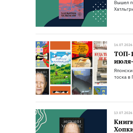
Вышел п
Хатльгри
16.07.2026
ТОП-
июля-
Японски
тоска в 
13.07.2026
Книги
Хопк