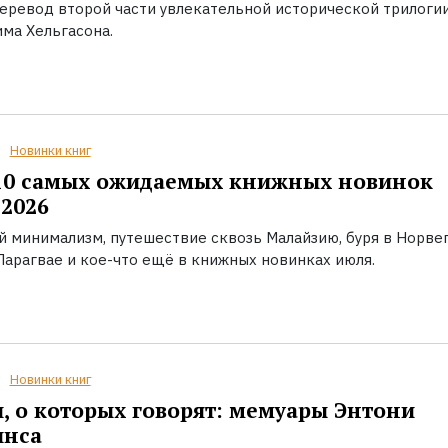
еревод второй части увлекательной исторической трилоги
ма Хельгасона.
Новинки книг
10 самых ожидаемых книжных новинок
2026
й минимализм, путешествие сквозь Малайзию, буря в Норвег
Парагвае и кое-что ещё в книжных новинках июля.
Новинки книг
, о которых говорят: мемуары Энтони
инса