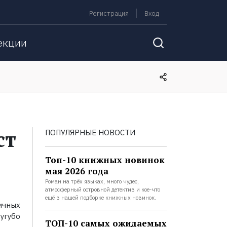
Регистрация
Вход
екции
ст
ПОПУЛЯРНЫЕ НОВОСТИ
Топ-10 книжных новинок
мая 2026 года
Роман на трёх языках, много чудес,
атмосферный островной детектив и кое-что
ещё в нашей подборке книжных новинок.
ичных
угубо
ТОП-10 самых ожидаемых