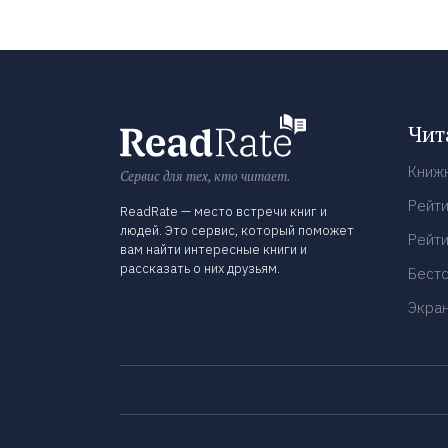
Чит
Книж
Сервис для тех, кто читает.
Рейти
ReadRate — место встречи книг и
людей. Это сервис, который поможет
Рейти
вам найти интересные книги и
рассказать о них друзьям.
Бест
Экра