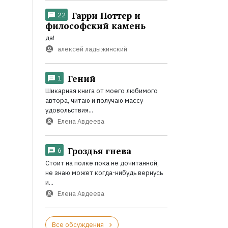
Гарри Поттер и
22
философский камень
да!
алексей ладыжинский
Гений
1
Шикарная книга от моего любимого
автора, читаю и получаю массу
удовольствия...
Елена Авдеева
Гроздья гнева
6
Стоит на полке пока не дочитанной,
не знаю может когда-нибудь вернусь
и...
Елена Авдеева
Все обсуждения