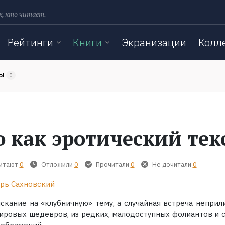
х, кто читает.
Рейтинги
Книги
Экранизации
Колл
ТЫ
0
о как эротический тек
читают
0
Отложили
0
Прочитали
0
Не дочитали
0
рь Сахновский
ыскание на «клубничную» тему, а случайная встреча неприл
мировых шедевров, из редких, малодоступных фолиантов и с