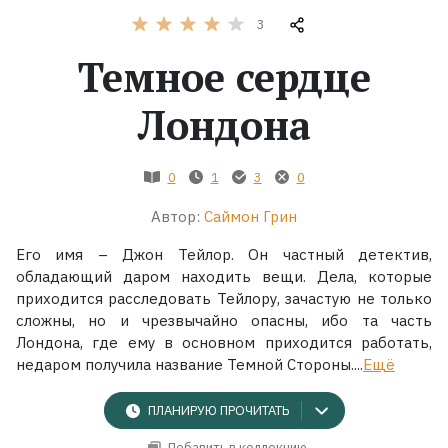
3
Жанры
Темное сердце
Серии
Лондона
Экранизации
0
1
3
0
Коллекции
Автор:
Саймон Грин
Его имя – Джон Тейлор. Он частный детектив,
обладающий даром находить вещи. Дела, которые
приходится расследовать Тейлору, зачастую не только
сложны, но и чрезвычайно опасны, ибо та часть
Лондона, где ему в основном приходится работать,
недаром получила название Темной Стороны....
Ещё
ПЛАНИРУЮ ПРОЧИТАТЬ
Добавить в коллекцию