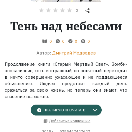
0
Жанры
Тень над небесами
Серии
0
0
0
0
Экранизации
Автор:
Дмитрий Медведев
Коллекции
Продолжение книги «Старый Мертвый Свет». Зомби-
апокалипсис, хоть и страшный, но понятный, переходит
в нечто совершенно ужасающее и не поддающееся
объяснению. Людям предстоит каждый день
сражаться за свою жизнь, но теперь они знают, что
спасение возможно.
ПЛАНИРУЮ ПРОЧИТАТЬ
Добавить в коллекцию
2015 г.
9785447427627