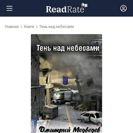
Поиск
Главная
Книги
Тень над небесами
Новости
Рейтинги
Книги
Самые
обсуждаемые
книги
Авторы