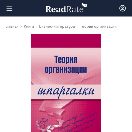
Поиск
Главная
Книги
Бизнес-литература
Теория организации
Новости
Рейтинги
Книги
Самые
обсуждаемые
книги
Авторы