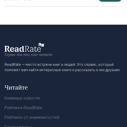
Сервис для тех, кто читает.
ReadRate — место встречи книг и людей. Это сервис, который
поможет вам найти интересные книги и рассказать о них друзьям.
Читайте
Книжные новости
Рейтинги ReadRate
Рейтинги от знаменитостей
Бестселлеры