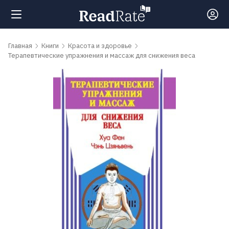
Поиск
Главная
Книги
Красота и здоровье
Терапевтические упражнения и массаж для снижения веса
Новости
Рейтинги
Книги
Самые
обсуждаемые
книги
Авторы