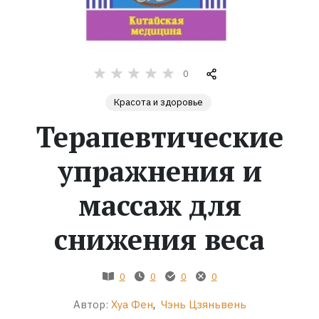
Жанры
Серии
0
Красота и здоровье
Экранизации
Терапевтические
Коллекции
упражнения и
массаж для
снижения веса
0
0
0
0
Автор:
Хуа Фен
,
Чэнь Цзяньвень