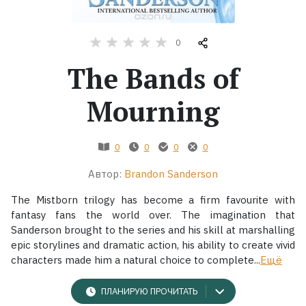
Жанры
0
Серии
The Bands of
Mourning
Экранизации
Коллекции
0
0
0
0
Автор:
Brandon Sanderson
The Mistborn trilogy has become a firm favourite with
fantasy fans the world over. The imagination that
Sanderson brought to the series and his skill at marshalling
epic storylines and dramatic action, his ability to create vivid
characters made him a natural choice to complete...
Ещё
ПЛАНИРУЮ ПРОЧИТАТЬ