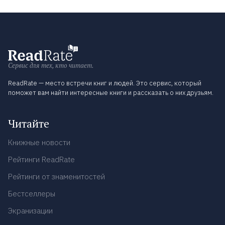
Сервис для тех, кто читает.
ReadRate — место встречи книг и людей. Это сервис, который
поможет вам найти интересные книги и рассказать о них друзьям.
Читайте
Книжные новости
Рейтинги ReadRate
Рейтинги от знаменитостей
Бестселлеры
Экранизации