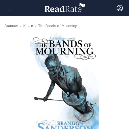
Поиск
Главная
Книги
The Bands of Mourning
Новости
Рейтинги
Книги
Самые
обсуждаемые
книги
Авторы