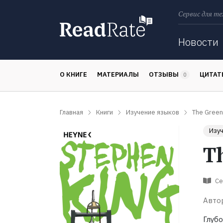
Сервис для те
Поиск
Новости
О КНИГЕ
МАТЕРИАЛЫ
ОТЗЫВЫ
ЦИТА
0
Главная
Книги
Изучение языков
The Green
Изу
T
Се
Авто
Глуб