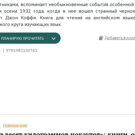
тниками, вспоминает необыкновенные события особенной 
и осени 1932 года, когда в нее вошел странный черно
нт Джон Коффи. Книга для чтения на английском язык
кого круга изучающих язык.
Добавить в кол
ПЛАНИРУЮ ПРОЧИТАТЬ
.
9781982150761
Новинки книг
ьдесят килограммов нокаутов»: книги, о