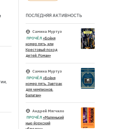
ПОСЛЕДНЯЯ АКТИВНОСТЬ
и
Самина Муртуз
ПРОЧЁЛ
«Бойня
номер пять, или
Крестовый поход
детей: Роман»
Самина Муртуз
ПРОЧЁЛ
«Бойня
ии,
номер пять. Завтрак
для чемпионов.
Балаган»
Андрей Мягчило
ПРОЧЁЛ
«Маленький
нью-йоркский