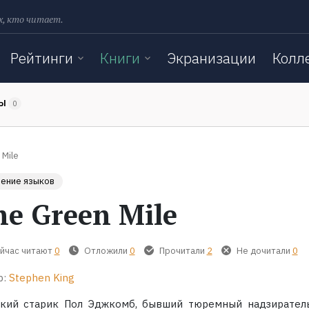
х, кто читает.
Рейтинги
Книги
Экранизации
Колл
ТЫ
0
 Mile
чение языков
he Green Mile
йчас читают
0
Отложили
0
Прочитали
2
Не дочитали
0
р:
Stephen King
окий старик Пол Эджкомб, бывший тюремный надзирател