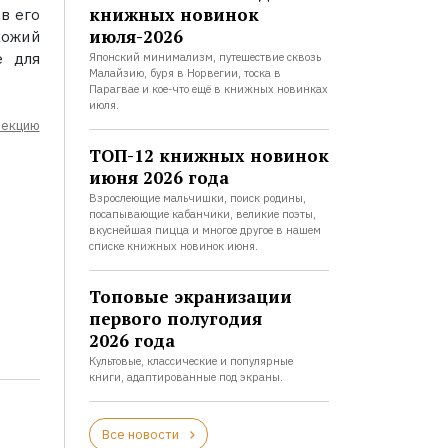
книжных новинок
в его
июля-2026
кожий
е для
Японский минимализм, путешествие сквозь
Малайзию, буря в Норвегии, тоска в
Парагвае и кое-что ещё в книжных новинках
июля.
лекцию
ТОП-12 книжных новинок
июня 2026 года
Взрослеющие мальчишки, поиск родины,
посапывающие кабанчики, великие поэты,
вкуснейшая пицца и многое другое в нашем
списке книжных новинок июня.
Топовые экранизации
первого полугодия
2026 года
Культовые, классические и популярные
книги, адаптированные под экраны.
Все новости