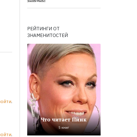
ублюдок»
РЕЙТИНГИ ОТ
ЗНАМЕНИТОСТЕЙ
войти
.
Что читает Пинк
5 книг
войти
.