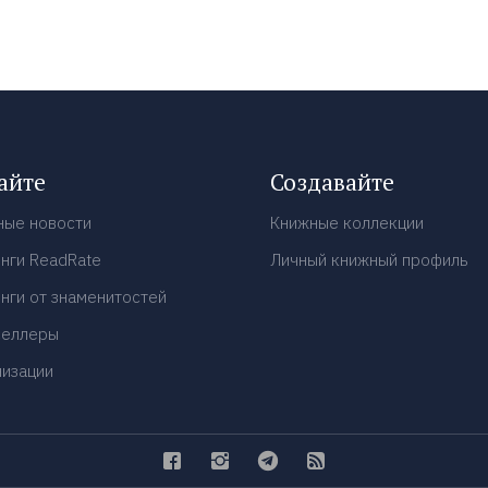
айте
Создавайте
ные новости
Книжные коллекции
нги ReadRate
Личный книжный профиль
нги от знаменитостей
селлеры
низации