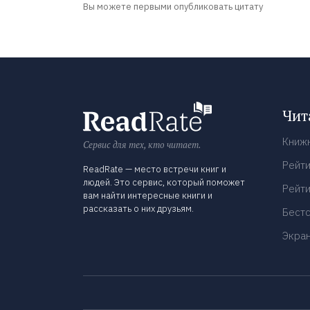
Вы можете первыми опубликовать цитату
Чит
Книж
Сервис для тех, кто читает.
Рейти
ReadRate — место встречи книг и
людей. Это сервис, который поможет
Рейти
вам найти интересные книги и
рассказать о них друзьям.
Бест
Экра