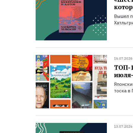
котор
Вышел п
Хатльгри
16.07.2026
ТОП-
июля-
Японски
тоска в 
13.07.2026