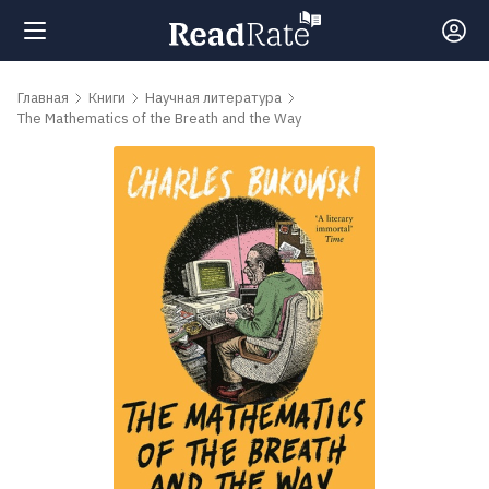
Поиск
Главная
Книги
Научная литература
The Mathematics of the Breath and the Way
Новости
Рейтинги
Книги
Самые
обсуждаемые
книги
Авторы