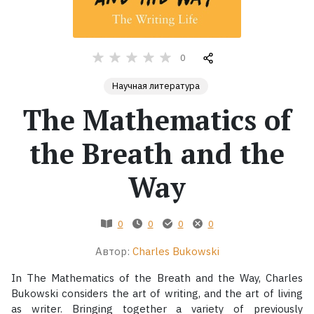
Жанры
0
Серии
Научная литература
Экранизации
The Mathematics of
the Breath and the
Коллекции
Way
0
0
0
0
Автор:
Charles Bukowski
In The Mathematics of the Breath and the Way, Charles
Bukowski considers the art of writing, and the art of living
as writer. Bringing together a variety of previously