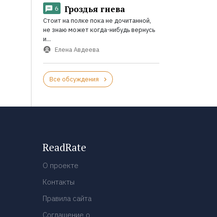
Гроздья гнева
6
Стоит на полке пока не дочитанной,
не знаю может когда-нибудь вернусь
и...
Елена Авдеева
Все обсуждения
ReadRate
О проекте
Контакты
Правила сайта
Соглашение о