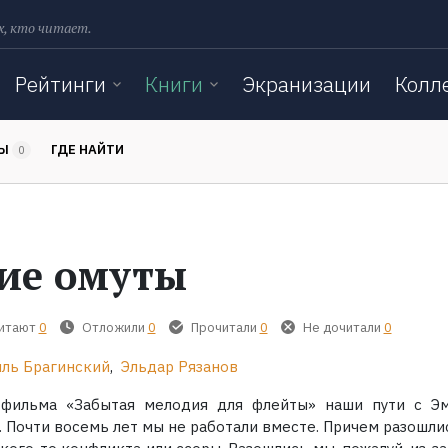
х, кто читает.
Рейтинги
Книги
Экранизации
Колл
ТЫ
ГДЕ НАЙТИ
0
ие омуты
читают
0
Отложили
0
Прочитали
0
Не дочитали
0
ль Брагинский
,
Эльдар Рязанов
 фильма «Забытая мелодия для флейты» наши пути с Э
. Почти восемь лет мы не работали вместе. Причем разошли