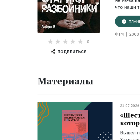
не из-за к
что наши т
ПЛАН
ФТМ
2008 
0
ПОДЕЛИТЬСЯ
Материалы
21.07.2026
«Шест
котор
Вышел п
Хатльгри