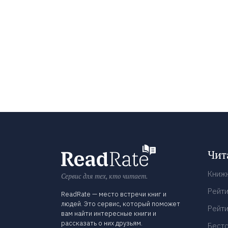
Чит
Книж
Сервис для тех, кто читает.
Рейти
ReadRate — место встречи книг и
людей. Это сервис, который поможет
Рейти
вам найти интересные книги и
рассказать о них друзьям.
Бест