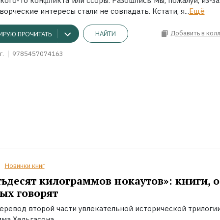
акого-то конфликта или ссоры. Разошлись мы, пожалуй, из-за
ворческие интересы стали не совпадать. Кстати, я...
Ещё
Добавить в кол
НАЙТИ
ИРУЮ ПРОЧИТАТЬ
г.
9785457074163
Новинки книг
ьдесят килограммов нокаутов»: книги, о
ых говорят
еревод второй части увлекательной исторической трилоги
ма Хельгасона.