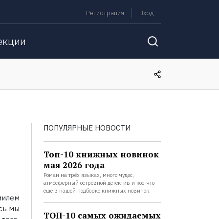
Регистрация
Вход
екции
ПОПУЛЯРНЫЕ НОВОСТИ
Топ-10 книжных новинок
мая 2026 года
Роман на трёх языках, много чудес,
атмосферный островной детектив и кое-что
ещё в нашей подборке книжных новинок.
милем
сь мы
ТОП-10 самых ожидаемых