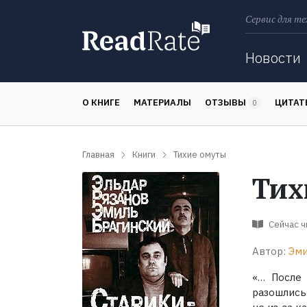
Сервис для те
Поиск
Новости
О КНИГЕ
МАТЕРИАЛЫ
ОТЗЫВЫ
ЦИТА
0
Главная
Книги
Тихие омуты
Тих
Сейчас 
Автор:
Эми
«… После
разошлись