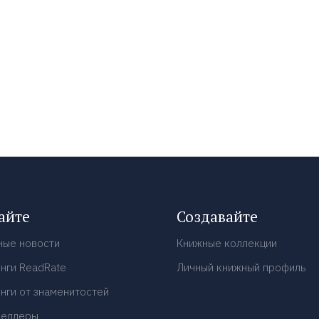
айте
Создавайте
ные новости
Книжные коллекции
нги ReadRate
Личный книжный профиль
нги от знаменитостей
селлеры