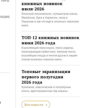
 того,
книжных новинок
июля-2026
Японский минимализм, путешествие сквозь
лекцию
Малайзию, буря в Норвегии, тоска в
Парагвае и кое-что ещё в книжных новинках
июля.
ТОП-12 книжных новинок
июня 2026 года
Взрослеющие мальчишки, поиск родины,
посапывающие кабанчики, великие поэты,
вкуснейшая пицца и многое другое в нашем
списке книжных новинок июня.
Топовые экранизации
первого полугодия
2026 года
Культовые, классические и популярные
книги, адаптированные под экраны.
и
Все новости