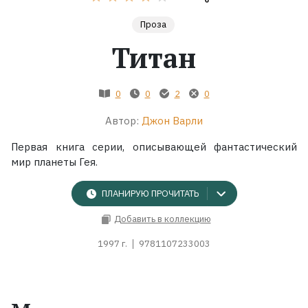
Проза
Жанры
Титан
Серии
0
0
2
0
Экранизации
Автор:
Джон Варли
Коллекции
Первая книга серии, описывающей фантастический
мир планеты Гея.
ПЛАНИРУЮ ПРОЧИТАТЬ
Добавить в коллекцию
1997 г.
9781107233003