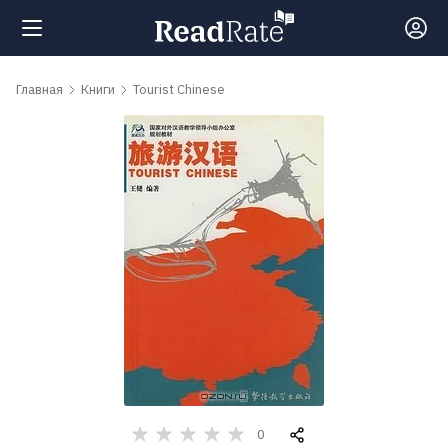
Поиск
Главная
Книги
Tourist Chinese
Новости
Рейтинги
Книги
Самые
обсуждаемые
книги
0
Авторы