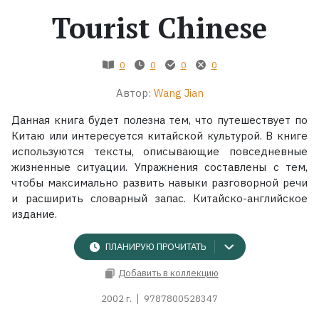
Tourist Chinese
Жанры
0
0
0
0
Серии
Автор:
Wang Jian
Экранизации
Данная книга будет полезна тем, что путешествует по
Китаю или интересуется китайской культурой. В книге
Коллекции
используются тексты, описывающие повседневные
жизненные ситуации. Упражнения составлены с тем,
чтобы максимально развить навыки разговорной речи
и расширить словарный запас. Китайско-английское
издание.
ПЛАНИРУЮ ПРОЧИТАТЬ
Добавить в коллекцию
2002 г.
9787800528347