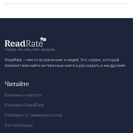
Сервис для тех, кто читает.
ReadRate — место встречи книг и людей. Это сервис, который
поможет вам найти интересные книги и рассказать о них друзьям.
Читайте
Книжные новости
Рейтинги ReadRate
Рейтинги от знаменитостей
Бестселлеры