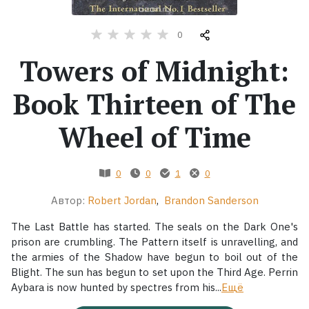
Жанры
0
Towers of Midnight:
Серии
Book Thirteen of The
Экранизации
Wheel of Time
Коллекции
0
0
1
0
Автор:
Robert Jordan
,
Brandon Sanderson
The Last Battle has started. The seals on the Dark One's
prison are crumbling. The Pattern itself is unravelling, and
the armies of the Shadow have begun to boil out of the
Blight. The sun has begun to set upon the Third Age. Perrin
Aybara is now hunted by spectres from his...
Ещё