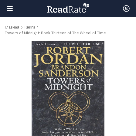
Поиск
Главная
Книги
Towers of Midnight: Book Thirteen of The Wheel of Time
Новости
Рейтинги
Книги
Самые
обсуждаемые
книги
Авторы