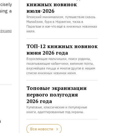
книжных новинок
cisely
июля-2026
sing a
Японский минимализм, путешествие сквозь
Малайзию, буря в Норвегии, тоска в
Парагвае и кое-что ещё в книжных новинках
лекцию
июля.
ТОП-12 книжных новинок
июня 2026 года
Взрослеющие мальчишки, поиск родины,
посапывающие кабанчики, великие поэты,
вкуснейшая пицца и многое другое в нашем
списке книжных новинок июня.
Топовые экранизации
первого полугодия
2026 года
Культовые, классические и популярные
книги, адаптированные под экраны.
и
Все новости