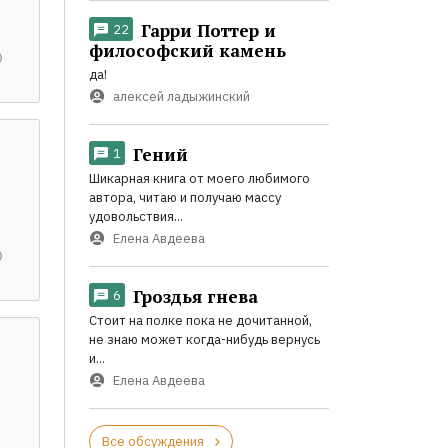
Гарри Поттер и
22
философский камень
да!
алексей ладыжинский
Гений
1
Шикарная книга от моего любимого
автора, читаю и получаю массу
удовольствия...
Елена Авдеева
Гроздья гнева
6
Стоит на полке пока не дочитанной,
не знаю может когда-нибудь вернусь
и...
Елена Авдеева
Все обсуждения