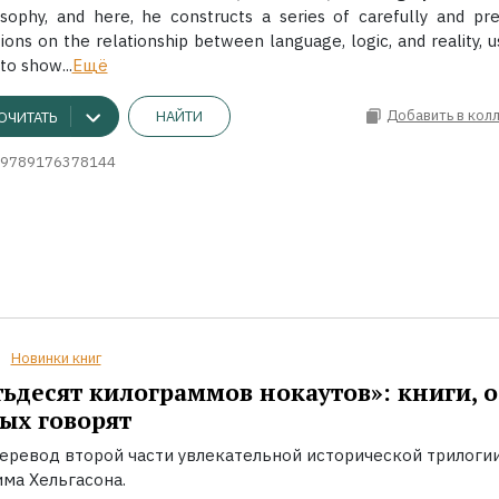
sophy, and here, he constructs a series of carefully and pre
ons on the relationship between language, logic, and reality, u
o show...
Ещё
Добавить в кол
НАЙТИ
ОЧИТАТЬ
9789176378144
Новинки книг
ьдесят килограммов нокаутов»: книги, о
ых говорят
еревод второй части увлекательной исторической трилоги
ма Хельгасона.