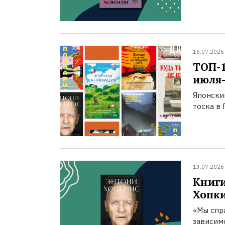
16.07.2026
ТОП-
июля-
Японски
тоска в 
13.07.2026
Книги
Хопк
«Мы спра
зависим