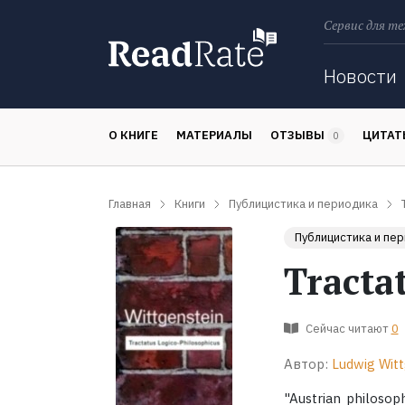
Сервис для те
Поиск
Новости
О КНИГЕ
МАТЕРИАЛЫ
ОТЗЫВЫ
ЦИТА
0
Главная
Книги
Публицистика и периодика
Публицистика и пе
Tracta
Сейчас читают
0
Автор:
Ludwig Wit
"Austrian philoso