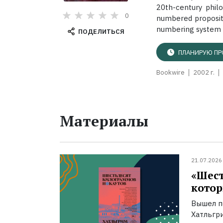
20th-century philo
0
numbered propositi
numbering system t
ПОДЕЛИТЬСЯ
ПЛАНИРУЮ ПР
Bookwire
2002 г.
Материалы
21.07.2026
«Шест
котор
Вышел п
Хатльгри