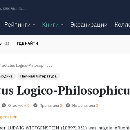
х, кто читает.
Рейтинги
Книги
Экранизации
Колл
ТЫ
ГДЕ НАЙТИ
22
Tractatus Logico-Philosophicus
риодика
Научная литература
tus Logico-Philosophicu
Отложили
0
Прочитали
0
Не дочитали
0
tgenstein
pher LUDWIG WITTGENSTEIN (1889?1951) was hugely influent