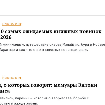
Новинки книг
10 самых ожидаемых книжных новинок
2026
й минимализм, путешествие сквозь Малайзию, буря в Норвег
Парагвае и кое-что ещё в книжных новинках июля.
Новинки книг
, о которых говорят: мемуары Энтони
инса
вились, парень» – история о творчестве, борьбе с
остью и жажде жизни.