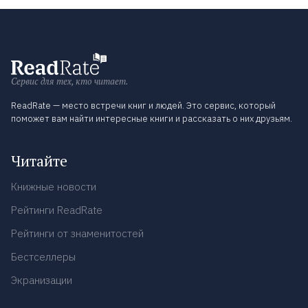
Сервис для тех, кто читает.
ReadRate — место встречи книг и людей. Это сервис, который
поможет вам найти интересные книги и рассказать о них друзьям.
Читайте
Книжные новости
Рейтинги ReadRate
Рейтинги от знаменитостей
Бестселлеры
Экранизации