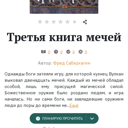
Жанры
0
Серии
Третья книга мечей
Экранизации
0
0
0
0
Коллекции
Автор:
Фред Саберхаген
Однажды боги затеяли игру, для которой кузнец Вулкан
выковал двенадцать мечей. Каждый из мечей обладал
особой, лишь ему присущей магической силой.
Божественное оружие было роздано людям, и игра
началась. Но ни сами боги, ни завладевшие оружием
люди до поры до времени не...
Ещё
ПЛАНИРУЮ ПРОЧИТАТЬ