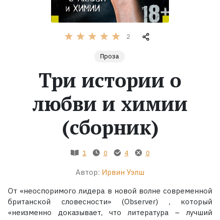
Жанры
2
Серии
Проза
Три истории о
Экранизации
любви и химии
Коллекции
(сборник)
1
0
4
0
Автор:
Ирвин Уэлш
От «неоспоримого лидера в новой волне современной
британской словесности» (Observer) , который
«неизменно доказывает, что литература – лучший