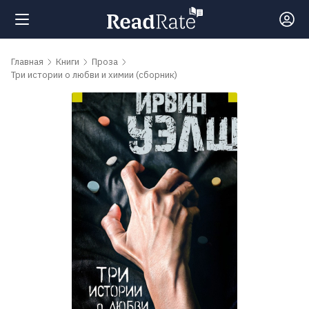
Поиск
Главная
Книги
Проза
Три истории о любви и химии (сборник)
Новости
Рейтинги
Книги
Самые
обсуждаемые
книги
Авторы