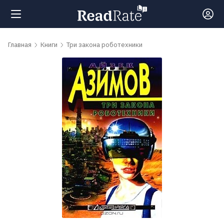
Поиск
Главная
Книги
Три закона роботехники
Новости
Рейтинги
Книги
Самые
обсуждаемые
книги
Авторы