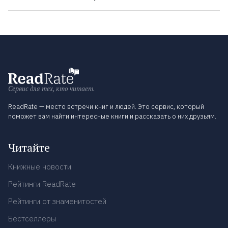
Сервис для тех, кто читает.
ReadRate — место встречи книг и людей. Это сервис, который
поможет вам найти интересные книги и рассказать о них друзьям.
Читайте
Книжные новости
Рейтинги ReadRate
Рейтинги от знаменитостей
Бестселлеры