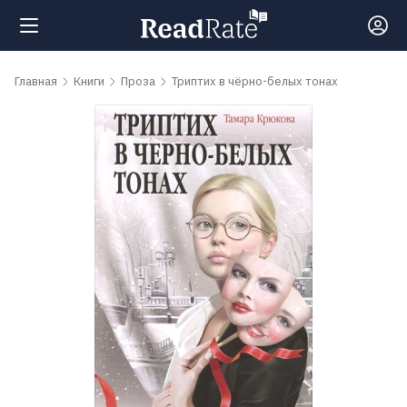
Поиск
Главная
Книги
Проза
Триптих в чёрно-белых тонах
Новости
Рейтинги
Книги
Самые
обсуждаемые
книги
Авторы