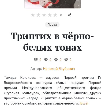
Жанры
0
Серии
Проза
Триптих в чёрно-
Экранизации
белых тонах
Коллекции
0
0
0
0
Автор:
Николай Якубович
Тамара Крюкова – лауреат Первой премии IV
Всероссийского конкурса «Алые паруса», Первой
премии Международного общественного фонда
«Русская культура», обладательница многих других
престижных наград. «Триптих в чёрно-белых тонах» –
это роман о любви, история современного...
Ещё