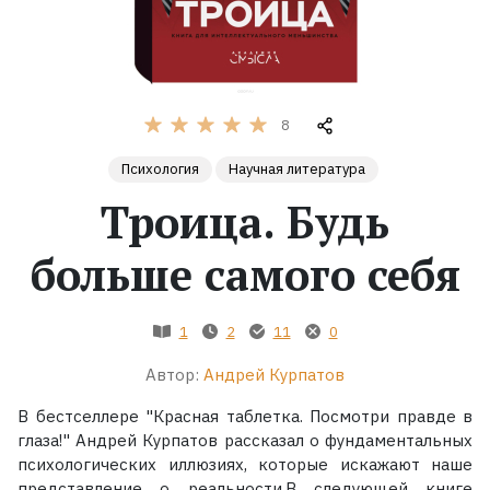
Жанры
Серии
8
Экранизации
Психология
Научная литература
Троица. Будь
Коллекции
больше самого себя
1
2
11
0
Автор:
Андрей Курпатов
В бестселлере "Красная таблетка. Посмотри правде в
глаза!" Андрей Курпатов рассказал о фундаментальных
психологических иллюзиях, которые искажают наше
представление о реальности.В следующей книге