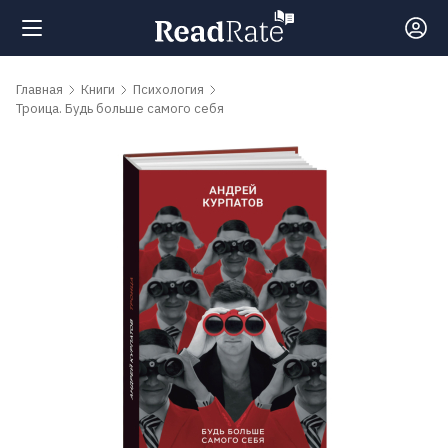
Поиск
Главная
Книги
Психология
Троица. Будь больше самого себя
Новости
Рейтинги
Книги
Самые
обсуждаемые
книги
Авторы