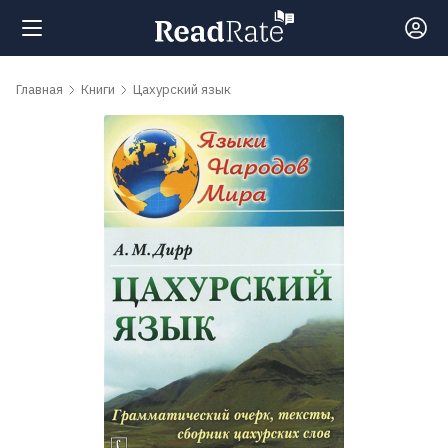
Поиск
Главная
Книги
Цахурский язык
Новости
Рейтинги
Книги
Самые
обсуждаемые
книги
Авторы