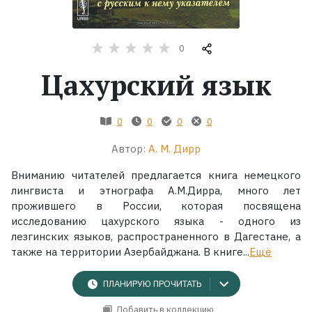
Жанры
0
Серии
Цахурский язык
Экранизации
0
0
0
0
Коллекции
Автор:
А. М. Дирр
Вниманию читателей предлагается книга немецкого
лингвиста и этнографа А.М.Дирра, много лет
прожившего в России, которая посвящена
исследованию цахурского языка - одного из
лезгинских языков, распространенного в Дагестане, а
также на территории Азербайджана. В книге...
Ещё
ПЛАНИРУЮ ПРОЧИТАТЬ
Добавить в коллекцию