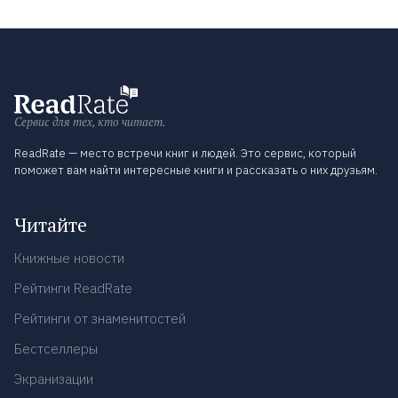
Сервис для тех, кто читает.
ReadRate — место встречи книг и людей. Это сервис, который
поможет вам найти интересные книги и рассказать о них друзьям.
Читайте
Книжные новости
Рейтинги ReadRate
Рейтинги от знаменитостей
Бестселлеры
Экранизации