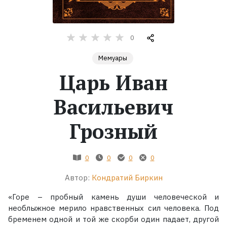
Жанры
0
Серии
Мемуары
Царь Иван
Экранизации
Васильевич
Коллекции
Грозный
0
0
0
0
Автор:
Кондратий Биркин
«Горе – пробный камень души человеческой и
необлыжное мерило нравственных сил человека. Под
бременем одной и той же скорби один падает, другой