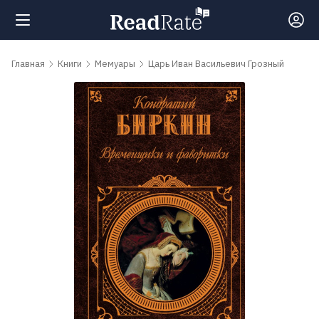
Поиск
Главная
Книги
Мемуары
Царь Иван Васильевич Грозный
Новости
Рейтинги
Книги
Самые
обсуждаемые
книги
Авторы