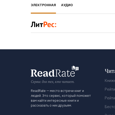
ЭЛЕКТРОННАЯ
АУДИО
Чит
Книж
Сервис для тех, кто читает.
Рейти
ReadRate — место встречи книг и
людей. Это сервис, который поможет
Рейти
вам найти интересные книги и
рассказать о них друзьям.
Бест