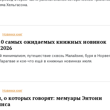
ма Хельгасона.
Новинки книг
10 самых ожидаемых книжных новинок
2026
й минимализм, путешествие сквозь Малайзию, буря в Норвег
Парагвае и кое-что ещё в книжных новинках июля.
Новинки книг
, о которых говорят: мемуары Энтони
инса