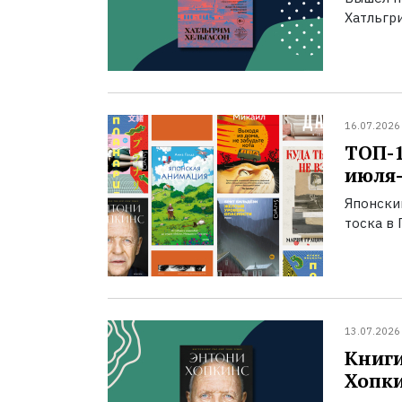
Хатльгри
16.07.2026
ТОП-
июля-
Японски
тоска в 
13.07.2026
Книги
Хопк