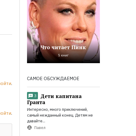
Что читает Пинк
5 книг
САМОЕ ОБСУЖДАЕМОЕ
войти
.
Дети капитана
3
Гранта
Интересно, много приключений,
войти
.
самый нежданный конец. Детям не
давайте...
Павел