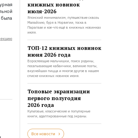
книжных новинок
урная
июля-2026
льной
 была
Японский минимализм, путешествие сквозь
Малайзию, буря в Норвегии, тоска в
Парагвае и кое-что ещё в книжных новинках
июля.
лекцию
ТОП-12 книжных новинок
июня 2026 года
Взрослеющие мальчишки, поиск родины,
посапывающие кабанчики, великие поэты,
вкуснейшая пицца и многое другое в нашем
списке книжных новинок июня.
Топовые экранизации
первого полугодия
2026 года
Культовые, классические и популярные
книги, адаптированные под экраны.
Все новости
и