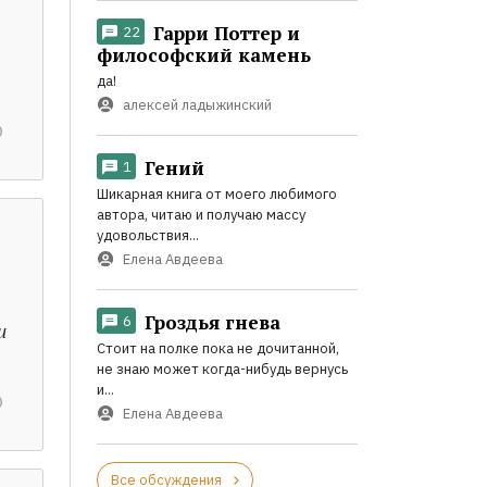
Гарри Поттер и
22
философский камень
да!
алексей ладыжинский
Гений
1
Шикарная книга от моего любимого
автора, читаю и получаю массу
удовольствия...
Елена Авдеева
Гроздья гнева
6
и
Стоит на полке пока не дочитанной,
не знаю может когда-нибудь вернусь
и...
Елена Авдеева
Все обсуждения