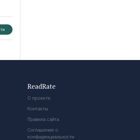
ти
ReadRate
О проекте
Контакты
Правила сайта
Соглашение о
конфиденциальности