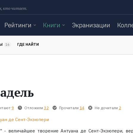
х, кто читает.
Рейтинги
Книги
Экранизации
Колл
ТЫ
ГДЕ НАЙТИ
16
адель
читают
9
Отложили
32
Прочитали
14
Не дочитали
2
уан де Сент-Экзюпери
" - величайшее творение Антуана де Сент-Экзюпери, ве