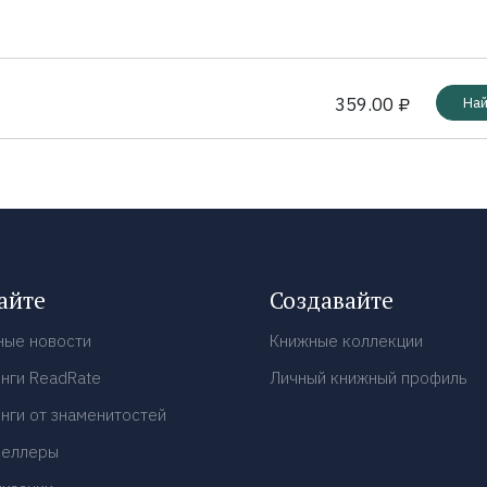
359.00 ₽
Най
айте
Создавайте
ные новости
Книжные коллекции
нги ReadRate
Личный книжный профиль
нги от знаменитостей
селлеры