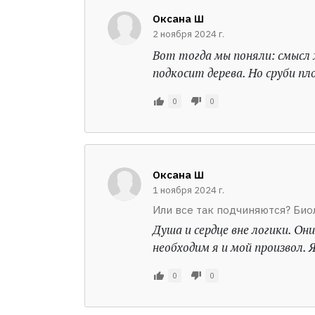
Оксана Ш
2 ноября 2024 г.
Вот тогда мы поняли: смысл 
подкосит дерева. Но сруби пл
0
0
Оксана Ш
1 ноября 2024 г.
Или все так подчиняются? Био
Душа и сердце вне логики. О
необходим я и мой произвол. Я
0
0