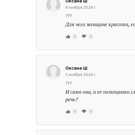
Оксана Ш
4 ноября 2024 г.
???
Для чего женщине красота, е
0
0
Оксана Ш
3 ноября 2024 г.
???
И сама она, и ее помощники 
речь?
0
0