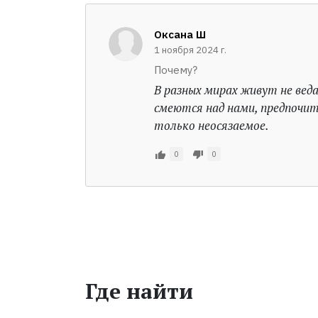
Оксана Ш
1 ноября 2024 г.
Почему?
В разных мирах живут не вед
смеются над нами, предпочит
только неосязаемое.
0
0
Где найти