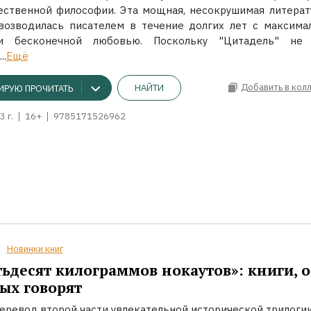
ественной философии. Эта мощная, несокрушимая литерат
возводилась писателем в течение долгих лет с максима
и бесконечной любовью. Поскольку "Цитадель" не
..
Ещё
Добавить в кол
НАЙТИ
ИРУЮ ПРОЧИТАТЬ
3 г.
16+
9785171526962
Новинки книг
ьдесят килограммов нокаутов»: книги, о
ых говорят
еревод второй части увлекательной исторической трилоги