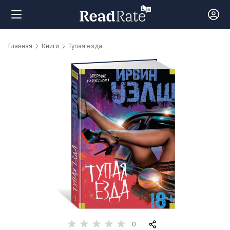
Поиск
Главная
Книги
Тупая езда
Новости
Рейтинги
Книги
Самые
обсуждаемые
книги
0
Авторы