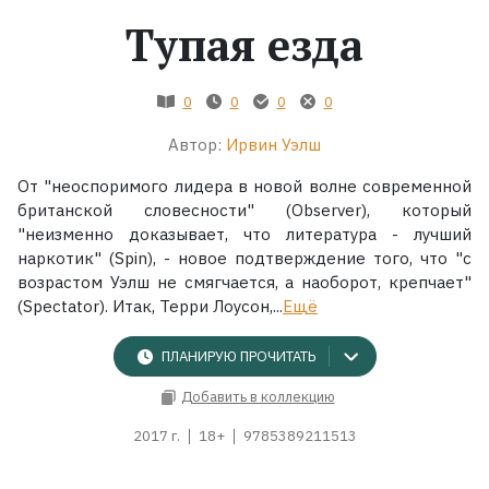
Тупая езда
Жанры
Серии
0
0
0
0
Автор:
Ирвин Уэлш
Экранизации
От "неоспоримого лидера в новой волне современной
британской словесности" (Observer), который
Коллекции
"неизменно доказывает, что литература - лучший
наркотик" (Spin), - новое подтверждение того, что "с
возрастом Уэлш не смягчается, а наоборот, крепчает"
(Spectator). Итак, Терри Лоусон,...
Ещё
ПЛАНИРУЮ ПРОЧИТАТЬ
Добавить в коллекцию
2017 г.
18+
9785389211513