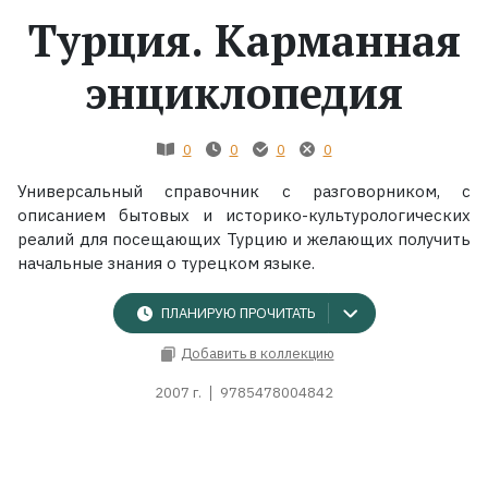
Турция. Карманная
Жанры
энциклопедия
Серии
0
0
0
0
Экранизации
Универсальный справочник с разговорником, с
описанием бытовых и историко-культурологических
Коллекции
реалий для посещающих Турцию и желающих получить
начальные знания о турецком языке.
ПЛАНИРУЮ ПРОЧИТАТЬ
Добавить в коллекцию
2007 г.
9785478004842