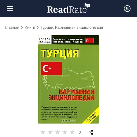
Поиск
Главная
Книги
Турция. Карманная энциклопедия
Новости
Рейтинги
Книги
Самые
обсуждаемые
книги
0
Авторы